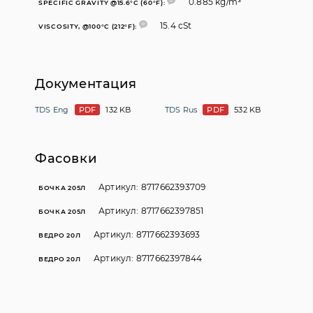
0.885 kg/m³
SPECIFIC GRAVITY @15.6°C (60°F):
15.4 cSt
VISCOSITY, @100°C (212°F):
Документация
TDS Eng
PDF
132 KB
TDS Rus
PDF
532 KB
Фасовки
Артикул: 8717662393709
БОЧКА 205Л
Артикул: 8717662397851
БОЧКА 205Л
Артикул: 8717662393693
ВЕДРО 20Л
Артикул: 8717662397844
ВЕДРО 20Л