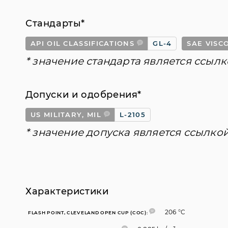
температурах, предотвращая ухудшение свойств масла, 
обслуживания согласно спецификациям производителей
Стандарты*
антикоррозионных свойств. Обладает хорошими против
непрерывность масляной пленки, что могло бы вызывать
API OIL CLASSIFICATIONS
GL-4
SAE VISC
* значение стандарта является ссылк
Допуски и одобрения*
US MILITARY, MIL
L-2105
* значение допуска является ссылко
Характеристики
206 °C
FLASH POINT, CLEVELAND OPEN CUP (COC):