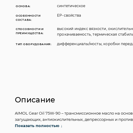
синтетическое
ОСНОВА:
EP-свойства
ОСОБЕННОСТИ
СОСТАВА:
высокий индекс вязкости, окислительн
СПОСОБНОСТИ И
ПРЕИМУЩЕСТВА:
прокачиваемость, термическая стабил
дифференциалы/мосты, коробки перед
ТИП ОБОРУДОВАНИЯ:
Описание
AIMOL Gear Oil 75W-90 – трансмиссионное масло на основ
загущающих, антиокислительных, депрессорных и проти
синхронизаторов, работающих под высокими нагрузками.
Показать полностью
↓
на зубьях шестерней и подшипниках, вследствие высокой