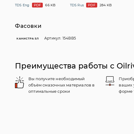
TDS Eng
PDF
66 KB
TDS Rus
PDF
284 KB
Фасовки
Артикул: 154BB5
КАНИСТРА 5Л
Преимущества работы с Oilri
Вы получите необходимый
Приобр
объём смазочных материалов в
ваших 
оптимальные сроки
форме 