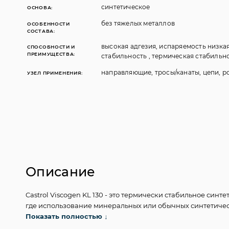
синтетическое
ОСНОВА:
без тяжелых металлов
ОСОБЕННОСТИ
СОСТАВА:
высокая адгезия, испаряемость низка
СПОСОБНОСТИ И
ПРЕИМУЩЕСТВА:
стабильность , термическая стабильн
направляющие, тросы/канаты, цепи, 
УЗЕЛ ПРИМЕНЕНИЯ:
Описание
Castrol Viscogen KL 130 - это термически стабильное си
где использование минеральных или обычных синтетичес
базовых масел, обладающих исключительной адгезией и 
Показать полностью
↓
несущую способность масляной пленки и противоизносны