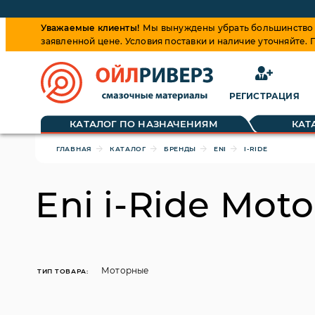
Уважаемые клиенты!
Мы вынуждены убрать большинство ц
заявленной цене. Условия поставки и наличие уточняйте.
РЕГИСТРАЦИЯ
Обращаем ваше внимание, что цена на товары динамиче
КАТАЛОГ ПО НАЗНАЧЕНИЯМ
КАТ
ГЛАВНАЯ
КАТАЛОГ
БРЕНДЫ
ENI
I-RIDE
Eni i-Ride Mot
Моторные
ТИП ТОВАРА: