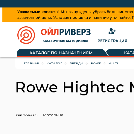
Уважаемые клиенты!
Мы вынуждены убрать большинство ц
заявленной цене. Условия поставки и наличие уточняйте.
РЕГИСТРАЦИЯ
Обращаем ваше внимание, что цена на товары динамиче
КАТАЛОГ ПО НАЗНАЧЕНИЯМ
КАТ
ГЛАВНАЯ
КАТАЛОГ
БРЕНДЫ
ROWE
MULTI
Rowe Hightec 
Моторные
ТИП ТОВАРА: