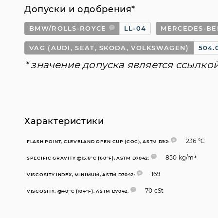
Допуски и одобрения*
BMW/ROLLS-ROYCE
LL-04
MERCEDES-BE
VAG (AUDI, SEAT, SKODA, VOLKSWAGEN)
504.
* значение допуска является ссылко
Характеристики
236 °C
FLASH POINT, CLEVELAND OPEN CUP (COC), ASTM D92:
850 kg/m³
SPECIFIC GRAVITY @15.6°C (60°F), ASTM D7042:
169
VISCOSITY INDEX, MINIMUM, ASTM D7042:
70 cSt
VISCOSITY, @40°C (104°F), ASTM D7042: