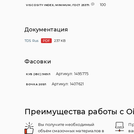
100
VISCOSITY INDEX, MINIMUM, ГОСТ 25371:
Документация
TDS Rus
PDF
237 KB
Фасовки
Артикул: 1495775
КУБ (IBC) 969Л
Артикул: 1407621
БОЧКА 205Л
Преимущества работы с Oil
Вы получите необходимый
Пр
объём смазочных материалов в
ва