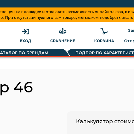
о цен на площадке и отключить возможность онлайн заказа, в свя
те. При отсутствии нужного вам товара, мы можем подобрать анало
За
Отпр
Я
ВХОД
СРАВНЕНИЕ
КОРЗИНА
чески формируется на основании предложений поставщиков.
КАТАЛОГ ПО БРЕНДАМ
ПОДБОР ПО ХАРАКТЕРИС
р 46
Калькулятор стоим