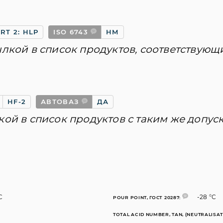
RT 2: HLP
ISO 6743
HM
ылкой в список продуктов, соответствующ
HF-2
АВТОВАЗ
ДА
кой в список продуктов с таким же допус
C
-28 °C
POUR POINT, ГОСТ 20287:
TOTAL ACID NUMBER, TAN, (NEUTRALISAT