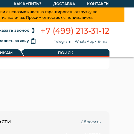
КАК КУПИТЬ?
ДОСТАВКА
КОНТАКТЫ
зи с невозможностью гарантировать отгрузку по
г из наличия. Просим отнестись с пониманием.
+7 (499) 213-31-12
казать звонок
авить заявку
Telegram
•
WhatsApp
•
E-mail
Мне понятно, больше не показывать
ТИКАМ
ПОИСК
ости
Сбросить