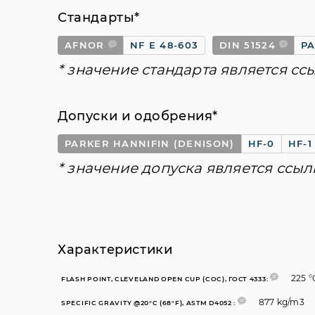
Стандарты*
AFNOR
NF E 48-603
DIN 51524
PA
* значение стандарта является сс
Допуски и одобрения*
PARKER HANNIFIN (DENISON)
HF-0
HF-1
* значение допуска является ссыл
Характеристики
225 °
FLASH POINT, CLEVELAND OPEN CUP (COC), ГОСТ 4333:
877 kg/m3
SPECIFIC GRAVITY @20°C (68°F), ASTM D4052 :