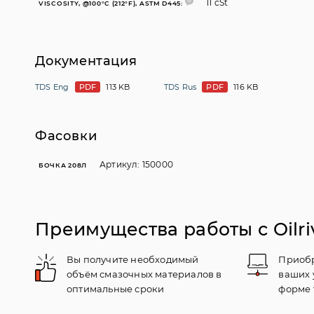
11 cSt
VISCOSITY, @100°C (212°F), ASTM D445:
Документация
TDS Eng
PDF
113 KB
TDS Rus
PDF
116 KB
Фасовки
Артикул: 150000
БОЧКА 208Л
Преимущества работы с Oilri
Вы получите необходимый
Приобр
объём смазочных материалов в
ваших 
оптимальные сроки
форме 