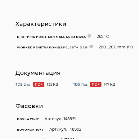
Характеристики
265 °C
DROPPING POINT, MINIMUM, ASTM D2265:
280...280 mm 1/10
WORKED PENETRATION @25°C, ASTM D 217:
Документация
TDS Eng
PDF
135 KB
TDS Rus
PDF
147 KB
Фасовки
Артикул: 148991
БОЧКА 174КГ
Артикул: 148992
БОЧОНОК 50КГ