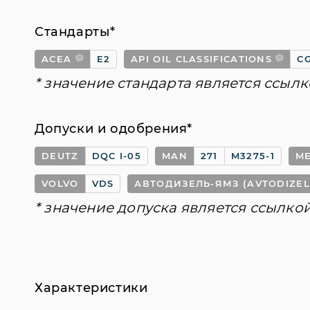
Стандарты*
ACEA
E2
API OIL CLASSIFICATIONS
C
* значение стандарта является ссылк
Допуски и одобрения*
DEUTZ
DQC I-05
MAN
271
M3275-1
ME
VOLVO
VDS
АВТОДИЗЕЛЬ-ЯМЗ (AVTODIZE
* значение допуска является ссылко
Характеристики