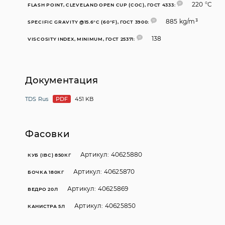
220 °C
FLASH POINT, CLEVELAND OPEN CUP (COC), ГОСТ 4333:
885 kg/m³
SPECIFIC GRAVITY @15.6°C (60°F), ГОСТ 3900:
138
VISCOSITY INDEX, MINIMUM, ГОСТ 25371:
Документация
TDS Rus
PDF
451 KB
Фасовки
Артикул: 40625880
КУБ (IBC) 850КГ
Артикул: 40625870
БОЧКА 180КГ
Артикул: 40625869
ВЕДРО 20Л
Артикул: 40625850
КАНИСТРА 5Л