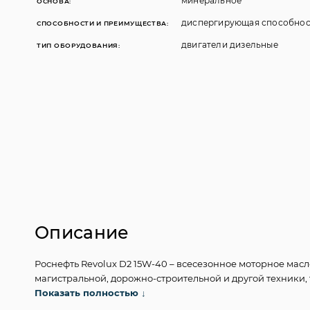
минеральное
ОСНОВА:
диспергирующая способнос
СПОСОБНОСТИ И ПРЕИМУЩЕСТВА:
двигатели дизельные
ТИП ОБОРУДОВАНИЯ:
Описание
Роснефть
Revolux
D
2
15W
-
40
–
вс
есезонное моторное масл
магистраль
ной,
дорожно
-
строительной
и
другой
техники
,
экологических стандартов Евро
Показать полностью
-
I
I. Масл
о
одобрен
о
ведущ
↓