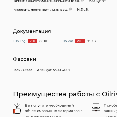
900 kg/m³
SPECIFIC GRAVITY @15.6°C (60°F), ASTM D4052:
14.3 cSt
VISCOSITY, @100°C (212°F), ASTM D445:
Документация
TDS Eng
PDF
88 KB
TDS Rus
PDF
93 KB
Фасовки
Артикул: 550014007
БОЧКА 209Л
Преимущества работы с Oilri
Вы получите необходимый
Приобр
объём смазочных материалов в
ваших 
оптимальные сроки
форме 