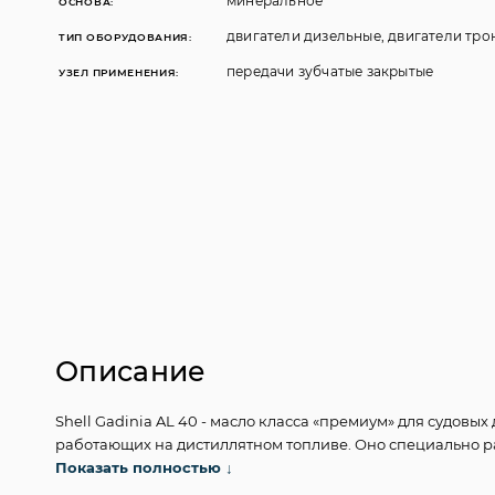
минеральное
ОСНОВА:
двигатели дизельные, двигатели тр
ТИП ОБОРУДОВАНИЯ:
передачи зубчатые закрытые
УЗЕЛ ПРИМЕНЕНИЯ:
Описание
Shell Gadinia AL 40 - масло класса «премиум» для судов
работающих на дистиллятном топливе. Оно специально ра
образования лаковых отложений. Продукт многоцелевой, 
Показать полностью
↓