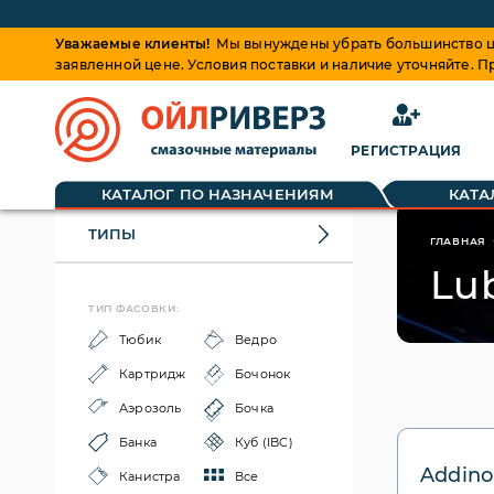
Уважаемые клиенты!
Мы вынуждены убрать большинство це
заявленной цене. Условия поставки и наличие уточняйте. 
РЕГИСТРАЦИЯ
КАТАЛОГ ПО НАЗНАЧЕНИЯМ
КАТА
ТИПЫ
ГЛАВНАЯ
Lu
ТИП ФАСОВКИ:
Тюбик
Ведро
Картридж
Бочонок
Аэрозоль
Бочка
Банка
Куб (IBC)
Addino
Канистра
Все