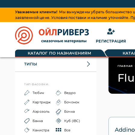
Уважаемые клиенты!
Мы вынуждены убрать большинство це
заявленной цене. Условия поставки и наличие уточняйте. 
РЕГИСТРАЦИЯ
КАТАЛОГ ПО НАЗНАЧЕНИЯМ
КАТА
ТИПЫ
ГЛАВНАЯ
Flu
ТИП ФАСОВКИ:
Тюбик
Ведро
Картридж
Бочонок
Аэрозоль
Бочка
Банка
Куб (IBC)
Addinol
Канистра
Все