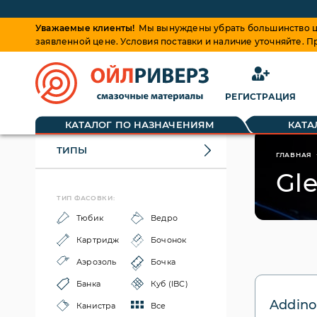
Уважаемые клиенты!
Мы вынуждены убрать большинство це
заявленной цене. Условия поставки и наличие уточняйте. 
РЕГИСТРАЦИЯ
КАТАЛОГ ПО НАЗНАЧЕНИЯМ
КАТА
ТИПЫ
ГЛАВНАЯ
Gle
ТИП ФАСОВКИ:
Тюбик
Ведро
Картридж
Бочонок
Аэрозоль
Бочка
Банка
Куб (IBC)
Addino
Канистра
Все