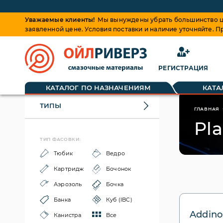
Уважаемые клиенты!
Мы вынуждены убрать большинство це
заявленной цене. Условия поставки и наличие уточняйте. 
РЕГИСТРАЦИЯ
КАТАЛОГ ПО НАЗНАЧЕНИЯМ
КАТА
ТИПЫ
ГЛАВНАЯ
Pla
ТИП ФАСОВКИ:
Тюбик
Ведро
Картридж
Бочонок
Аэрозоль
Бочка
Банка
Куб (IBC)
Addinol
Канистра
Все