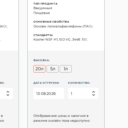
ТИП ПРОДУКТА
Вакуумные
Пищевые
ОСНОВНЫЕ СВОЙСТВА
АО);
Основа: полиальфаолефины (ПАО);
СТАНДАРТЫ
;
Kosher NSF: H1; ISO VG, 3448: 100;
ФАСОВКА:
20л
5л
1л
ВО:
ДАТА ОТГРУЗКИ:
КОЛИЧЕСТВО:
 в
Отображение цены и наличия в
пно
режиме онлайн пока недоступно