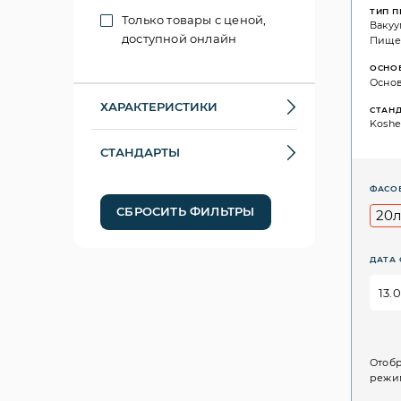
ТИП 
Только товары с ценой,
Ваку
доступной онлайн
Пище
ОСНО
Основ
ХАРАКТЕРИСТИКИ
СТАН
Kosher
СТАНДАРТЫ
ФАСО
СБРОСИТЬ ФИЛЬТРЫ
20
ДАТА 
Отобр
режим