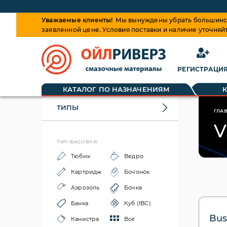
Уважаемые клиенты!
Мы вынуждены убрать большинств
заявленной цене. Условия поставки и наличие уточняй
РЕГИСТРАЦИ
КАТАЛОГ ПО НАЗНАЧЕНИЯМ
ТИПЫ
ГЛА
V
ТИП ФАСОВКИ:
Тюбик
Ведро
Картридж
Бочонок
Аэрозоль
Бочка
Банка
Куб (IBC)
Bus
Канистра
Все