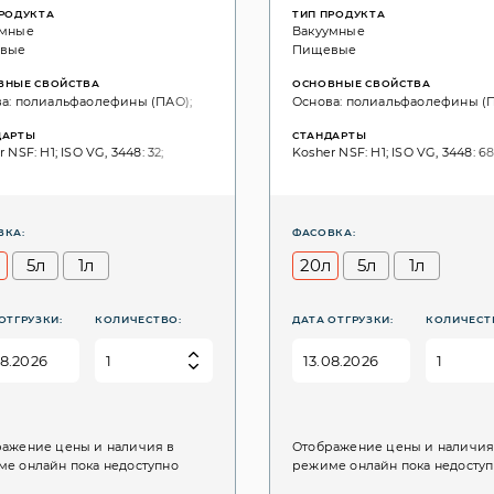
ПРОДУКТА
ТИП ПРОДУКТА
умные
Вакуумные
вые
Пищевые
ВНЫЕ СВОЙСТВА
ОСНОВНЫЕ СВОЙСТВА
а: полиальфаолефины (ПАО);
Основа: полиальфаолефины (П
ДАРТЫ
СТАНДАРТЫ
 NSF: H1; ISO VG, 3448: 32;
Kosher NSF: H1; ISO VG, 3448: 68
ВКА:
ФАСОВКА:
л
5л
1л
20л
5л
1л
ОТГРУЗКИ:
КОЛИЧЕСТВО:
ДАТА ОТГРУЗКИ:
КОЛИЧЕСТ
ажение цены и наличия в
Отображение цены и наличия
е онлайн пока недоступно
режиме онлайн пока недосту