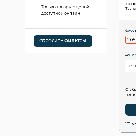
ТИП 
Только товары с ценой,
Тран
доступной онлайн
ФАСО
205
СБРОСИТЬ ФИЛЬТРЫ
ДАТА 
Отобр
режим
С