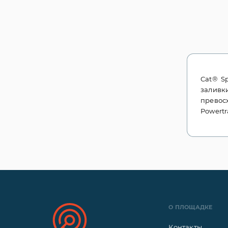
Cat® Sp
заливки
превос
Powertr
О ПЛОЩАДКЕ
Контакты