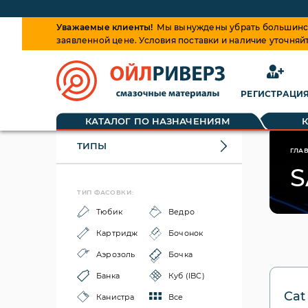
Уважаемые клиенты!
Мы вынуждены убрать большинств
заявленной цене. Условия поставки и наличие уточняй
РЕГИСТРАЦИ
КАТАЛОГ ПО НАЗНАЧЕНИЯМ
ТИПЫ
ГЛА
S
ТИП ФАСОВКИ:
Тюбик
Ведро
Картридж
Бочонок
Аэрозоль
Бочка
Банка
Куб (IBC)
Cat
Канистра
Все