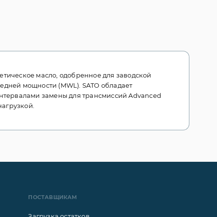
нтетическое масло, одобренное для заводской
редней мощности (MWL). SATO обладает
нтервалами замены для трансмиссий Advanced
нагрузкой.
ПОСТАВЩИКАМ
Загрузка остатков