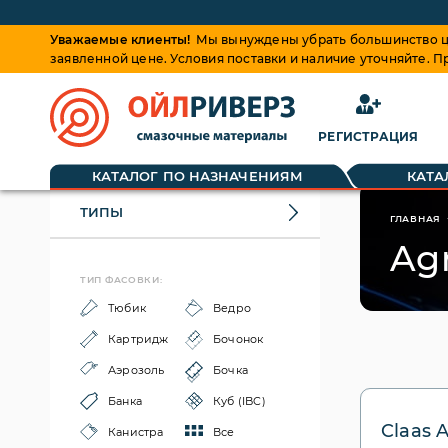
Уважаемые клиенты!
Мы вынуждены убрать большинство це
заявленной цене. Условия поставки и наличие уточняйте. 
РЕГИСТРАЦИЯ
КАТАЛОГ ПО НАЗНАЧЕНИЯМ
КАТА
ТИПЫ
ГЛАВНАЯ
Agr
ТИП ФАСОВКИ:
Тюбик
Ведро
Картридж
Бочонок
Аэрозоль
Бочка
Банка
Куб (IBC)
Claas 
Канистра
Все