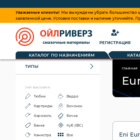
Уважаемые клиенты!
Мы вынуждены убрать большинство це
заявленной цене. Условия поставки и наличие уточняйте. 
РЕГИСТРАЦИЯ
КАТАЛОГ ПО НАЗНАЧЕНИЯМ
КАТА
ТИПЫ
ГЛАВНАЯ
Eu
ТИП ФАСОВКИ:
Тюбик
Ведро
Картридж
Бочонок
Аэрозоль
Бочка
Банка
Куб (IBC)
Eni Eu
Канистра
Все