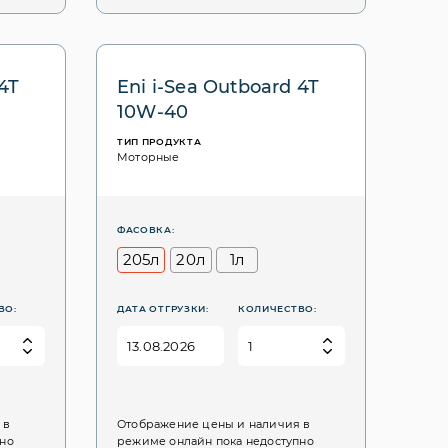
4T
Eni i-Sea Outboard 4T
10W-40
ТИП ПРОДУКТА
Моторные
ФАСОВКА:
205л
20л
1л
ВО:
ДАТА ОТГРУЗКИ:
КОЛИЧЕСТВО:
 в
Отображение цены и наличия в
пно
режиме онлайн пока недоступно