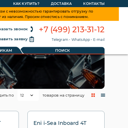
КАК КУПИТЬ?
ДОСТАВКА
КОНТАКТЫ
зи с невозможностью гарантировать отгрузку по
г из наличия. Просим отнестись с пониманием.
+7 (499) 213-31-12
казать звонок
авить заявку
Telegram
•
WhatsApp
•
E-mail
ТИКАМ
ПОИСК
дить по
товаров на страницу
T
Eni i-Sea Inboard 4T