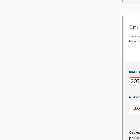
Eni
ТИП 
Мото
ФАСО
205
ДАТА 
Отобр
режим