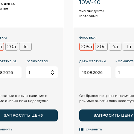
10W-40
ПРОДУКТА
рные
ТИП ПРОДУКТА
Моторные
ВКА:
ФАСОВКА:
л
20л
1л
205л
20л
4л
1л
ОТГРУЗКИ:
КОЛИЧЕСТВО:
ДАТА ОТГРУЗКИ:
КОЛИЧЕСТ
ажение цены и наличия в
Отображение цены и наличия
е онлайн пока недоступно
режиме онлайн пока недосту
ЗАПРОСИТЬ ЦЕНУ
ЗАПРОСИТЬ ЦЕНУ
РАВНИТЬ
СРАВНИТЬ