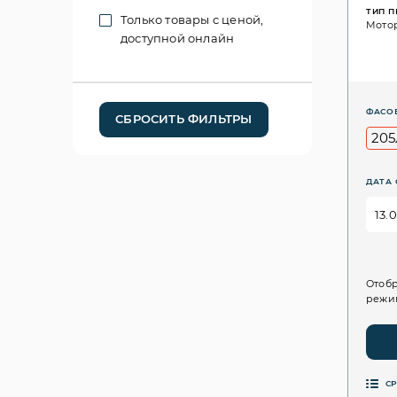
ТИП 
Только товары с ценой,
Мото
доступной онлайн
ФАСО
СБРОСИТЬ ФИЛЬТРЫ
205
ДАТА 
Отобр
режим
С