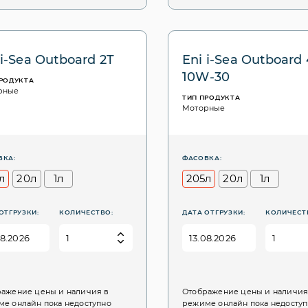
 i-Sea Outboard 2T
Eni i-Sea Outboard 
10W-30
ПРОДУКТА
рные
ТИП ПРОДУКТА
Моторные
ВКА:
ФАСОВКА:
л
20л
1л
205л
20л
1л
ОТГРУЗКИ:
КОЛИЧЕСТВО:
ДАТА ОТГРУЗКИ:
КОЛИЧЕСТ
ажение цены и наличия в
Отображение цены и наличия
е онлайн пока недоступно
режиме онлайн пока недосту