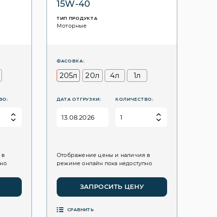
15W-40
ТИП ПРОДУКТА
Моторные
ФАСОВКА:
205л
20л
4л
1л
ВО:
ДАТА ОТГРУЗКИ:
КОЛИЧЕСТВО:
 в
Отображение цены и наличия в
пно
режиме онлайн пока недоступно
ЗАПРОСИТЬ ЦЕНУ
СРАВНИТЬ