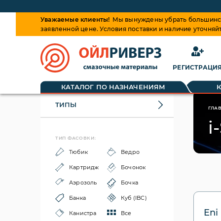
Уважаемые клиенты!
Мы вынуждены убрать большинств
заявленной цене. Условия поставки и наличие уточняй
РЕГИСТРАЦИ
КАТАЛОГ ПО НАЗНАЧЕНИЯМ
ТИПЫ
ГЛА
i
ТИП ФАСОВКИ:
Тюбик
Ведро
Картридж
Бочонок
Аэрозоль
Бочка
Банка
Куб (IBC)
Eni
Канистра
Все