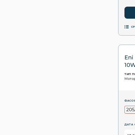
С
Eni
10
ТИП 
Мото
ФАСО
205
ДАТА 