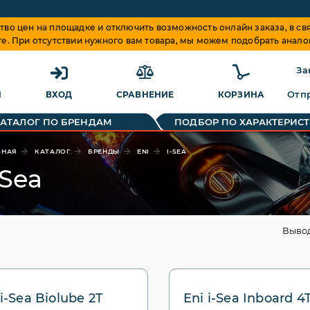
о цен на площадке и отключить возможность онлайн заказа, в свя
те. При отсутствии нужного вам товара, мы можем подобрать анало
За
Отпр
Я
ВХОД
СРАВНЕНИЕ
КОРЗИНА
КАТАЛОГ ПО БРЕНДАМ
ПОДБОР ПО ХАРАКТЕРИС
ВНАЯ
КАТАЛОГ
БРЕНДЫ
ENI
I-SEA
-Sea
Выво
 i-Sea Biolube 2T
Eni i-Sea Inboard 4