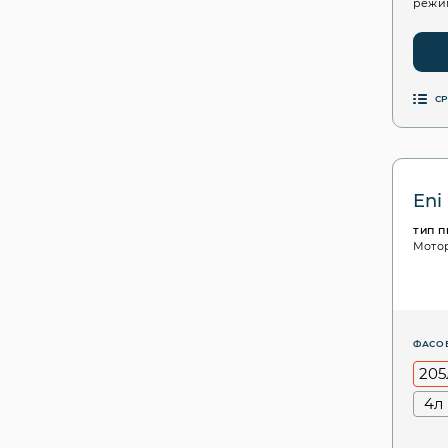
режим
С
Eni
ТИП 
Мото
ФАСО
205
4л