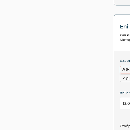
Eni
ТИП 
Мото
ФАСО
205
4л
ДАТА 
Отобр