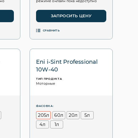
пно
режиме онлайн пока недоступно
ЗАПРОСИТЬ ЦЕНУ
СРАВНИТЬ
0
Eni i-Sint Professional
10W-40
ТИП ПРОДУКТА
Моторные
ФАСОВКА:
205л
60л
20л
5л
4л
1л