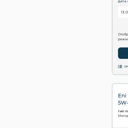
ДАТА 
Отобр
режим
С
Eni 
5W
ТИП 
Мото