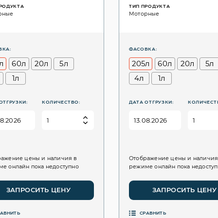
ПРОДУКТА
ТИП ПРОДУКТА
рные
Моторные
ВКА:
ФАСОВКА:
л
60л
20л
5л
205л
60л
20л
5л
1л
4л
1л
ОТГРУЗКИ:
КОЛИЧЕСТВО:
ДАТА ОТГРУЗКИ:
КОЛИЧЕСТ
ажение цены и наличия в
Отображение цены и наличия
е онлайн пока недоступно
режиме онлайн пока недосту
ЗАПРОСИТЬ ЦЕНУ
ЗАПРОСИТЬ ЦЕНУ
РАВНИТЬ
СРАВНИТЬ