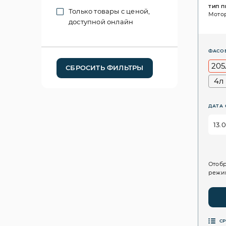
ТИП 
Только товары с ценой,
Мото
доступной онлайн
ФАСО
205
СБРОСИТЬ ФИЛЬТРЫ
4л
ДАТА 
Отобр
режим
С