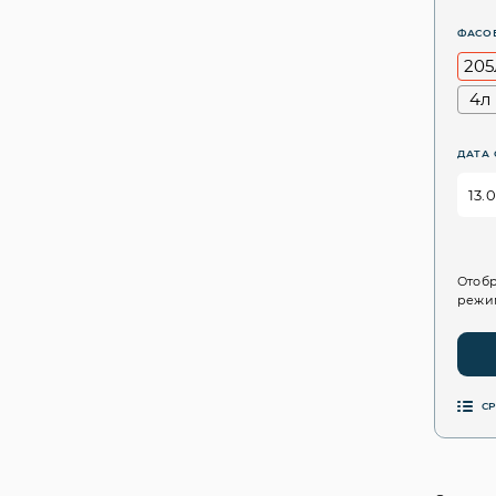
ФАСО
205
4л
ДАТА 
Отобр
режим
С