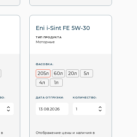
Eni i-Sint FE 5W-30
ТИП ПРОДУКТА
Моторные
ФАСОВКА:
205л
60л
20л
5л
4л
1л
ВО:
ДАТА ОТГРУЗКИ:
КОЛИЧЕСТВО:
 в
Отображение цены и наличия в