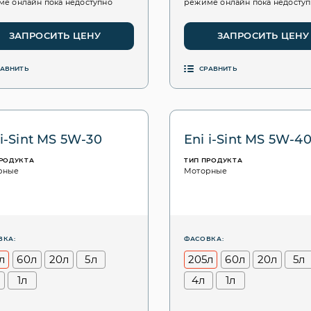
е онлайн пока недоступно
режиме онлайн пока недосту
ЗАПРОСИТЬ ЦЕНУ
ЗАПРОСИТЬ ЦЕНУ
РАВНИТЬ
СРАВНИТЬ
 i-Sint MS 5W-30
Eni i-Sint MS 5W-4
ПРОДУКТА
ТИП ПРОДУКТА
рные
Моторные
ВКА:
ФАСОВКА:
л
60л
20л
5л
205л
60л
20л
5л
1л
4л
1л