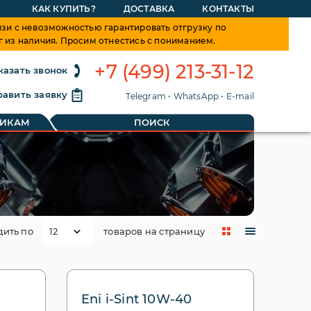
КАК КУПИТЬ?
ДОСТАВКА
КОНТАКТЫ
зи с невозможностью гарантировать отгрузку по
г из наличия. Просим отнестись с пониманием.
+7 (499) 213-31-12
казать звонок
авить заявку
Telegram
•
WhatsApp
•
E-mail
ТИКАМ
ПОИСК
дить по
товаров на страницу
Eni i-Sint 10W-40