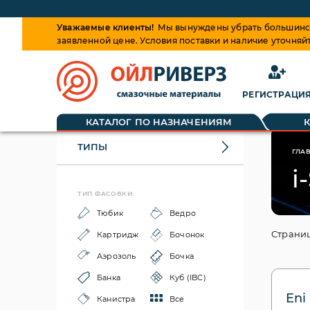
Уважаемые клиенты!
Мы вынуждены убрать большинств
заявленной цене. Условия поставки и наличие уточняй
РЕГИСТРАЦИ
КАТАЛОГ ПО НАЗНАЧЕНИЯМ
ТИПЫ
ГЛА
i
ТИП ФАСОВКИ:
Тюбик
Ведро
Страниц
Картридж
Бочонок
Аэрозоль
Бочка
Банка
Куб (IBC)
Eni
Канистра
Все