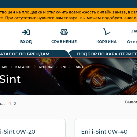
о цен на площадке и отключить возможность онлайн заказа, в свя
те. При отсутствии нужного вам товара, мы можем подобрать анало
За
Отпр
Я
ВХОД
СРАВНЕНИЕ
КОРЗИНА
КАТАЛОГ ПО БРЕНДАМ
ПОДБОР ПО ХАРАКТЕРИС
ВНАЯ
КАТАЛОГ
БРЕНДЫ
ENI
I-SINT
-Sint
Выво
а:
1
2
 i-Sint 0W-20
Eni i-Sint 0W-40