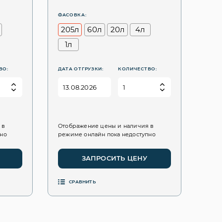
ФАСОВКА:
205л
60л
20л
4л
1л
ВО:
ДАТА ОТГРУЗКИ:
КОЛИЧЕСТВО:
 в
Отображение цены и наличия в
пно
режиме онлайн пока недоступно
ЗАПРОСИТЬ ЦЕНУ
СРАВНИТЬ