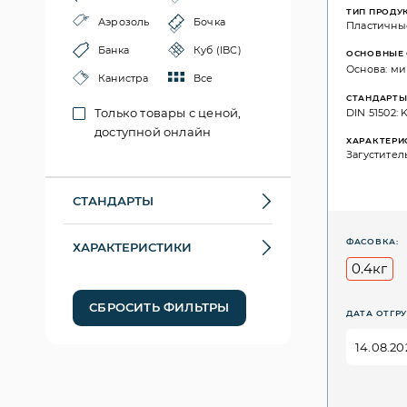
ТИП ПРОДУ
Аэрозоль
Бочка
Пластичны
Банка
Куб (IBC)
ОСНОВНЫЕ 
Основа: ми
Канистра
Все
СТАНДАРТ
Только товары с ценой,
DIN 51502: K
доступной онлайн
ХАРАКТЕРИ
Загуститель
СТАНДАРТЫ
ФАСОВКА:
ХАРАКТЕРИСТИКИ
0.4кг
СБРОСИТЬ ФИЛЬТРЫ
ДАТА ОТГРУ