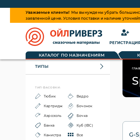
Уважаемые клиенты!
Мы вынуждены убрать большинств
заявленной цене. Условия поставки и наличие уточняй
РЕГИСТРАЦИ
КАТАЛОГ ПО НАЗНАЧЕНИЯМ
ТИПЫ
ГЛА
S
ТИП ФАСОВКИ:
Тюбик
Ведро
Картридж
Бочонок
Аэрозоль
Бочка
Банка
Куб (IBC)
G-S
Канистра
Все