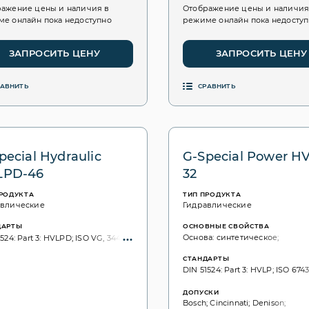
ажение цены и наличия в
Отображение цены и наличия
е онлайн пока недоступно
режиме онлайн пока недосту
ЗАПРОСИТЬ ЦЕНУ
ЗАПРОСИТЬ ЦЕНУ
РАВНИТЬ
СРАВНИТЬ
pecial Hydraulic
G-Special Power H
LPD-46
32
ПРОДУКТА
ТИП ПРОДУКТА
авлические
Гидравлические
ДАРТЫ
ОСНОВНЫЕ СВОЙСТВА
Основа: синтетическое;
524: Part 3: HVLPD; ISO VG, 3448: 46;
СТАНДАРТЫ
DIN 51524: Part 3: HVLP; ISO 6743:
ДОПУСКИ
Bosch; Cincinnati; Denison;