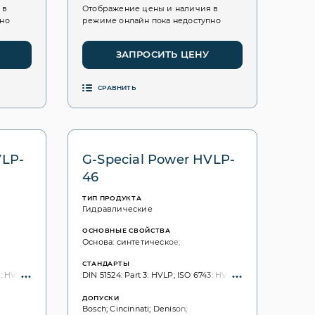
 в
Отображение цены и наличия в
пно
режиме онлайн пока недоступно
ЗАПРОСИТЬ ЦЕНУ
СРАВНИТЬ
VLP-
G-Special Power HVLP-
46
ТИП ПРОДУКТА
Гидравлические
ОСНОВНЫЕ СВОЙСТВА
Основа: синтетическое;
СТАНДАРТЫ
 HV; ISO: 11158; ISO VG, 3448: 32;
DIN 51524: Part 3: HVLP; ISO 6743: HV; ISO: 11158; ISO VG, 34
ДОПУСКИ
Bosch; Cincinnati; Denison;