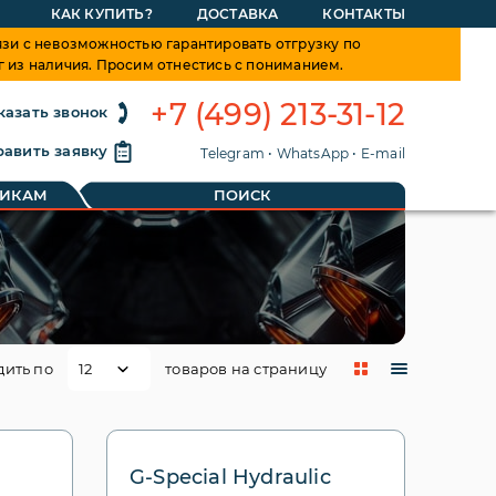
КАК КУПИТЬ?
ДОСТАВКА
КОНТАКТЫ
зи с невозможностью гарантировать отгрузку по
г из наличия. Просим отнестись с пониманием.
+7 (499) 213-31-12
казать звонок
авить заявку
Telegram
•
WhatsApp
•
E-mail
ТИКАМ
ПОИСК
дить по
товаров на страницу
G-Special Hydraulic