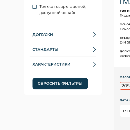
HVL
Только товары с ценой,
ТИП 
доступной онлайн
Гидр
ОСНО
Основ
ДОПУСКИ
СТАН
DIN 51
СТАНДАРТЫ
ДОПУ
Vicker
ХАРАКТЕРИСТИКИ
ФАСО
СБРОСИТЬ ФИЛЬТРЫ
205
ДАТА 