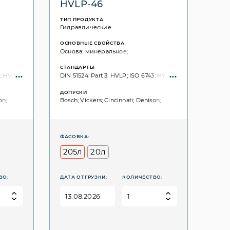
HVLP-46
ТИП ПРОДУКТА
Гидравлические
ОСНОВНЫЕ СВОЙСТВА
Основа: минеральное;
СТАНДАРТЫ
 HV; ISO: 11158; ISO VG, 3448: 32;
DIN 51524: Part 3: HVLP; ISO 6743: HV; ISO: 11158; ISO VG, 34
ДОПУСКИ
on;
Bosch; Vickers; Cincinnati; Denison;
ФАСОВКА:
205л
20л
ВО:
ДАТА ОТГРУЗКИ:
КОЛИЧЕСТВО: