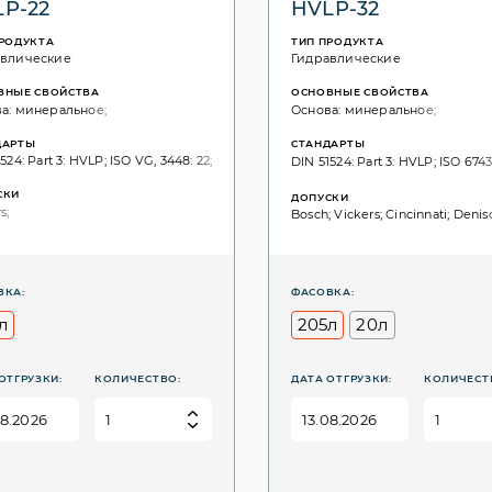
P-22
HVLP-32
ПРОДУКТА
ТИП ПРОДУКТА
авлические
Гидравлические
ВНЫЕ СВОЙСТВА
ОСНОВНЫЕ СВОЙСТВА
а: минеральное;
Основа: минеральное;
ДАРТЫ
СТАНДАРТЫ
524: Part 3: HVLP; ISO VG, 3448: 22;
DIN 51524: Part 3: HVLP; ISO 6743:
СКИ
ДОПУСКИ
s;
Bosch; Vickers; Cincinnati; Denis
ВКА:
ФАСОВКА:
л
205л
20л
ОТГРУЗКИ:
КОЛИЧЕСТВО:
ДАТА ОТГРУЗКИ:
КОЛИЧЕСТ