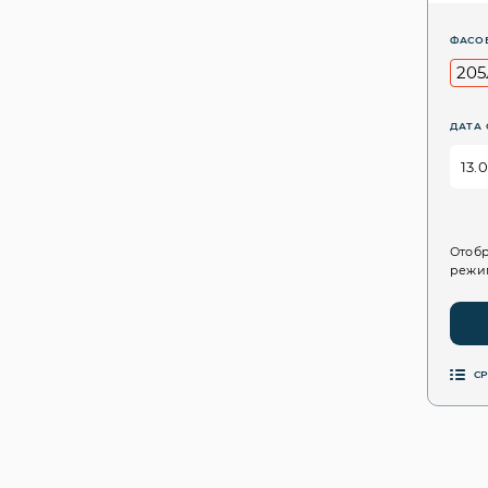
ФАСО
205
ДАТА 
Отобр
режим
С