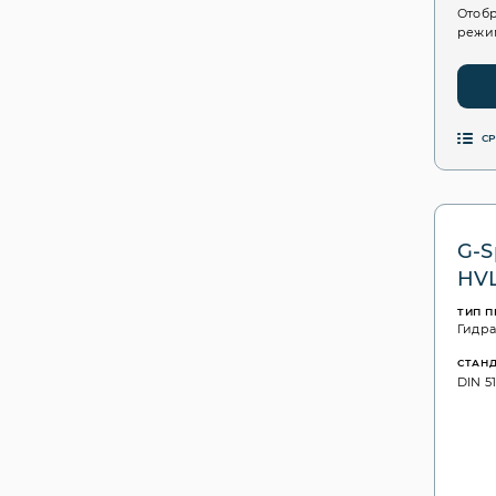
Отобр
режим
С
G-S
HV
ТИП 
Гидр
СТАН
DIN 51