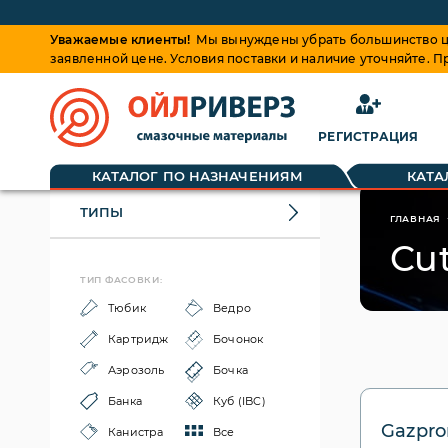
Уважаемые клиенты!
Мы вынуждены убрать большинство це
заявленной цене. Условия поставки и наличие уточняйте. 
РЕГИСТРАЦИЯ
КАТАЛОГ ПО НАЗНАЧЕНИЯМ
КАТА
ТИПЫ
ГЛАВНАЯ
Cu
ТИП ФАСОВКИ:
Тюбик
Ведро
Картридж
Бочонок
Аэрозоль
Бочка
Банка
Куб (IBC)
Gazpro
Канистра
Все