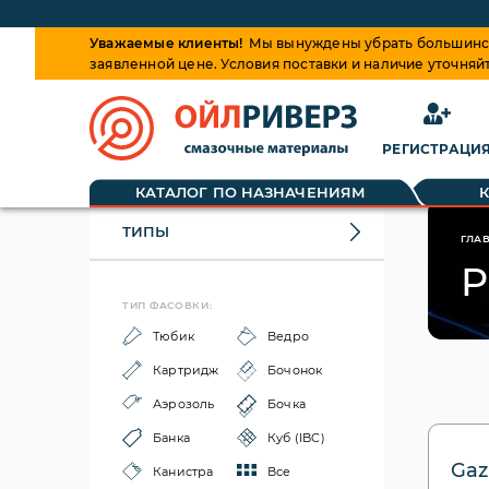
Уважаемые клиенты!
Мы вынуждены убрать большинств
заявленной цене. Условия поставки и наличие уточняй
РЕГИСТРАЦИ
КАТАЛОГ ПО НАЗНАЧЕНИЯМ
ТИПЫ
ГЛА
P
ТИП ФАСОВКИ:
Тюбик
Ведро
Картридж
Бочонок
Аэрозоль
Бочка
Банка
Куб (IBC)
Gaz
Канистра
Все