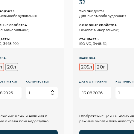
32
ПРОДУКТА
ТИП ПРОДУКТА
пневмооборудования
Для пневмооборудования
ВНЫЕ СВОЙСТВА
ОСНОВНЫЕ СВОЙСТВА
а: минеральное;
Основа: минеральное;
ДАРТЫ
СТАНДАРТЫ
, 3448: 100;
ISO VG, 3448: 32;
ВКА:
ФАСОВКА:
л
20л
205л
20л
ОТГРУЗКИ:
КОЛИЧЕСТВО:
ДАТА ОТГРУЗКИ:
КОЛИЧЕСТ
ажение цены и наличия в
Отображение цены и наличия
е онлайн пока недоступно
режиме онлайн пока недосту