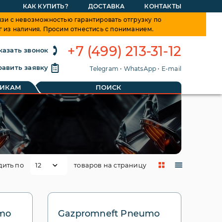
КАК КУПИТЬ?
ДОСТАВКА
КОНТАКТЫ
зи с невозможностью гарантировать отгрузку по
г из наличия. Просим отнестись с пониманием.
+7 (499) 213-31-12
казать звонок
авить заявку
Telegram
•
WhatsApp
•
E-mail
ТИКАМ
ПОИСК
дить по
товаров на страницу
mo
Gazpromneft Pneumo