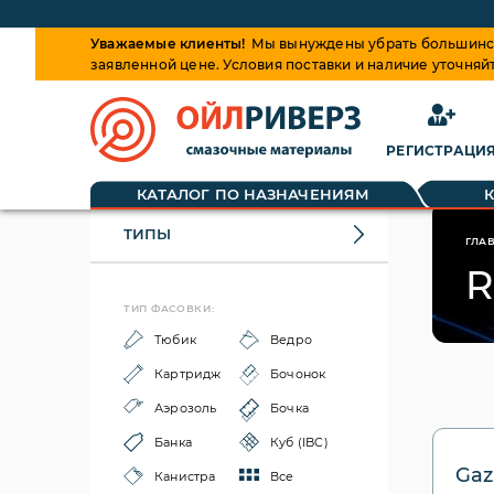
Уважаемые клиенты!
Мы вынуждены убрать большинств
заявленной цене. Условия поставки и наличие уточняй
РЕГИСТРАЦИ
КАТАЛОГ ПО НАЗНАЧЕНИЯМ
ТИПЫ
ГЛА
R
ТИП ФАСОВКИ:
Тюбик
Ведро
Картридж
Бочонок
Аэрозоль
Бочка
Банка
Куб (IBC)
Gaz
Канистра
Все