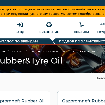
о цен на площадке и отключить возможность онлайн заказа, в свя
те. При отсутствии нужного вам товара, мы можем подобрать анало
За
Отпр
Я
ВХОД
СРАВНЕНИЕ
КОРЗИНА
КАТАЛОГ ПО БРЕНДАМ
ПОДБОР ПО ХАРАКТЕРИС
ВНАЯ
КАТАЛОГ
БРЕНДЫ
ГАЗПРОМНЕФТЬ
RUBBER&TYRE OIL
ubber&Tyre Oil
Выво
promneft Rubber Oil
Gazpromneft Rubbe