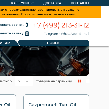
КАК КУПИТЬ?
ДОСТАВКА
КОНТАКТЫ
зи с невозможностью гарантировать отгрузку по
г из наличия. Просим отнестись с пониманием.
+7 (499) 213-31-12
казать звонок
авить заявку
Telegram
•
WhatsApp
•
E-mail
ТИКАМ
ПОИСК
дить по
товаров на страницу
r Oil
Gazpromneft Tyre Oil