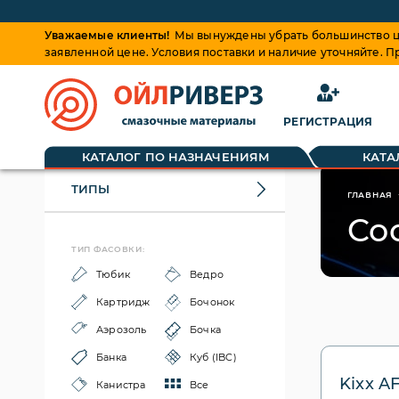
Уважаемые клиенты!
Мы вынуждены убрать большинство це
заявленной цене. Условия поставки и наличие уточняйте. 
РЕГИСТРАЦИЯ
КАТАЛОГ ПО НАЗНАЧЕНИЯМ
КАТА
ТИПЫ
ГЛАВНАЯ
Coo
ТИП ФАСОВКИ:
Тюбик
Ведро
Картридж
Бочонок
Аэрозоль
Бочка
Банка
Куб (IBC)
Kixx A
Канистра
Все