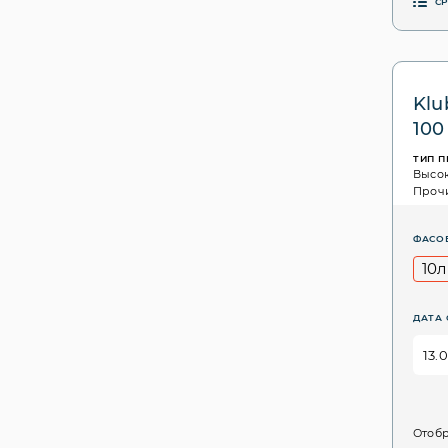
С
Klu
100
ТИП 
Высо
Проч
ФАСО
10л
ДАТА 
Отобр