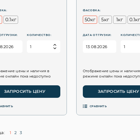
ВКА:
ФАСОВКА:
0.1кг
50кг
5кг
1кг
0.1к
ОТГРУЗКИ:
КОЛИЧЕСТВО:
ДАТА ОТГРУЗКИ:
КОЛИЧЕСТ
ажение цены и наличия в
Отображение цены и наличия
е онлайн пока недоступно
режиме онлайн пока недосту
ЗАПРОСИТЬ ЦЕНУ
ЗАПРОСИТЬ ЦЕНУ
РАВНИТЬ
СРАВНИТЬ
а:
1
2
3