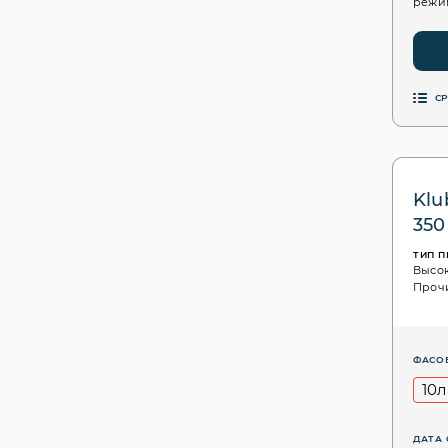
режим
С
Klu
350
ТИП 
Высо
Проч
ФАСО
10л
ДАТА 