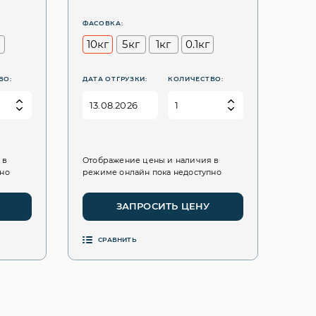
ФАСОВКА:
г
10кг
5кг
1кг
0.1кг
ВО:
ДАТА ОТГРУЗКИ:
КОЛИЧЕСТВО:
 в
Отображение цены и наличия в
пно
режиме онлайн пока недоступно
ЗАПРОСИТЬ ЦЕНУ
СРАВНИТЬ