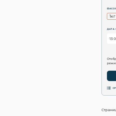
ФАСО
1кг
ДАТА 
Отобр
режим
С
Страниц