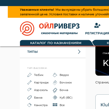
Уважаемые клиенты!
Мы вынуждены убрать большинств
заявленной цене. Условия поставки и наличие уточняй
РЕГИСТРАЦИ
КАТАЛОГ ПО НАЗНАЧЕНИЯМ
ТИПЫ
ГЛА
K
ТИП ФАСОВКИ:
Тюбик
Ведро
Страниц
Картридж
Бочонок
Аэрозоль
Бочка
Банка
Куб (IBC)
Klu
Канистра
Все