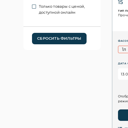
15
Только товары с ценой,
ТИП 
доступной онлайн
Проч
СБРОСИТЬ ФИЛЬТРЫ
ФАСО
1л
ДАТА 
Отобр
режим