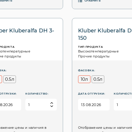
РАВНИТЬ
СРАВНИТЬ
ber Kluberalfa DH 3-
Kluber Kluberalfa D
150
ПРОДУКТА
ТИП ПРОДУКТА
котемпературные
Высокотемпературные
ие продукты
Прочие продукты
ВКА:
ФАСОВКА:
0.5л
10л
0.5л
ОТГРУЗКИ:
КОЛИЧЕСТВО:
ДАТА ОТГРУЗКИ:
КОЛИЧЕСТ
ажение цены и наличия в
Отображение цены и наличия