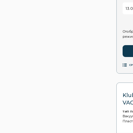
Отобр
режим
С
Klu
VAC
ТИП 
Ваку
Пласт