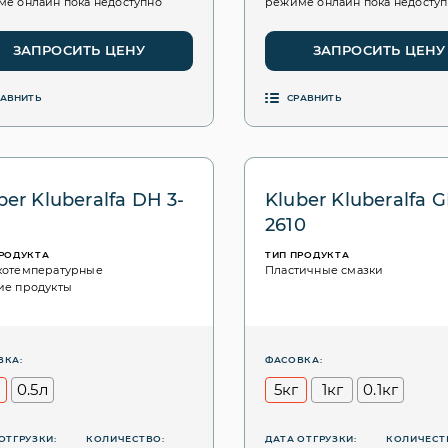
е онлайн пока недоступно
режиме онлайн пока недосту
ЗАПРОСИТЬ ЦЕНУ
ЗАПРОСИТЬ ЦЕНУ
РАВНИТЬ
СРАВНИТЬ
ber Kluberalfa DH 3-
Kluber Kluberalfa 
2610
ПРОДУКТА
ТИП ПРОДУКТА
котемпературные
Пластичные смазки
ие продукты
ВКА:
ФАСОВКА:
0.5л
5кг
1кг
0.1кг
ОТГРУЗКИ:
КОЛИЧЕСТВО:
ДАТА ОТГРУЗКИ:
КОЛИЧЕСТ