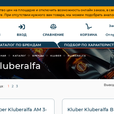
о цен на площадке и отключить возможность онлайн заказа, в свя
те. При отсутствии нужного вам товара, мы можем подобрать анало
За
Отпр
Я
ВХОД
СРАВНЕНИЕ
КОРЗИНА
КАТАЛОГ ПО БРЕНДАМ
ПОДБОР ПО ХАРАКТЕРИС
ВНАЯ
КАТАЛОГ
БРЕНДЫ
KLUBER
KLUBERALFA
luberalfa
Выво
а:
1
2
3
ber Kluberalfa AM 3-
Kluber Kluberalfa B