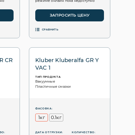
пно
режиме онлайн пока недоступно
ЗАПРОСИТЬ ЦЕНУ
СРАВНИТЬ
GR CR
Kluber Kluberalfa GR Y
VAC 1
ТИП ПРОДУКТА
Вакуумные
Пластичные смазки
ФАСОВКА:
1кг
0.1кг
ВО:
ДАТА ОТГРУЗКИ:
КОЛИЧЕСТВО: