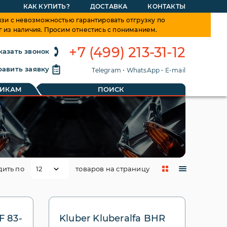
КАК КУПИТЬ?
ДОСТАВКА
КОНТАКТЫ
зи с невозможностью гарантировать отгрузку по
г из наличия. Просим отнестись с пониманием.
+7 (499) 213-31-12
казать звонок
авить заявку
Telegram
•
WhatsApp
•
E-mail
ТИКАМ
ПОИСК
дить по
товаров на страницу
F 83-
Kluber Kluberalfa BHR