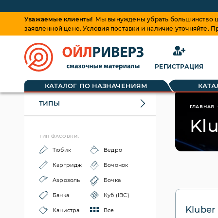
Уважаемые клиенты!
Мы вынуждены убрать большинство це
заявленной цене. Условия поставки и наличие уточняйте. 
РЕГИСТРАЦИЯ
КАТАЛОГ ПО НАЗНАЧЕНИЯМ
КАТА
ТИПЫ
ГЛАВНАЯ
Kl
ТИП ФАСОВКИ:
Тюбик
Ведро
Картридж
Бочонок
Аэрозоль
Бочка
Банка
Куб (IBC)
Kluber 
Канистра
Все