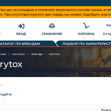
о цен на площадке и отключить возможность онлайн заказа, в свя
те. При отсутствии нужного вам товара, мы можем подобрать анало
За
Отпр
Я
ВХОД
СРАВНЕНИЕ
КОРЗИНА
КАТАЛОГ ПО БРЕНДАМ
ПОДБОР ПО ХАРАКТЕРИС
ВНАЯ
КАТАЛОГ
БРЕНДЫ
KRYTOX
rytox
И:
rugator
Выво