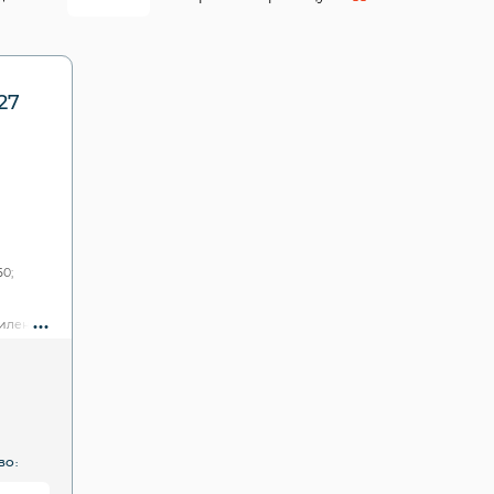
27
60;
илен (PTFE);
ВО: