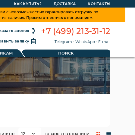
КАК КУПИТЬ?
ДОСТАВКА
КОНТАКТЫ
зи с невозможностью гарантировать отгрузку по
г из наличия. Просим отнестись с пониманием.
+7 (499) 213-31-12
казать звонок
авить заявку
Telegram
•
WhatsApp
•
E-mail
ТИКАМ
ПОИСК
дить по
товаров на страницу