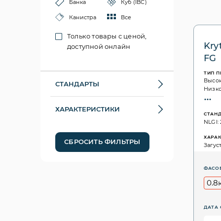
Банка
Куб (IBC)
Канистра
Все
Только товары с ценой,
Kry
доступной онлайн
FG
ТИП 
Высо
СТАНДАРТЫ
Низк
ХАРАКТЕРИСТИКИ
СТАН
NLGI: 
ХАРА
СБРОСИТЬ ФИЛЬТРЫ
Загус
ФАСО
0.8
ДАТА 