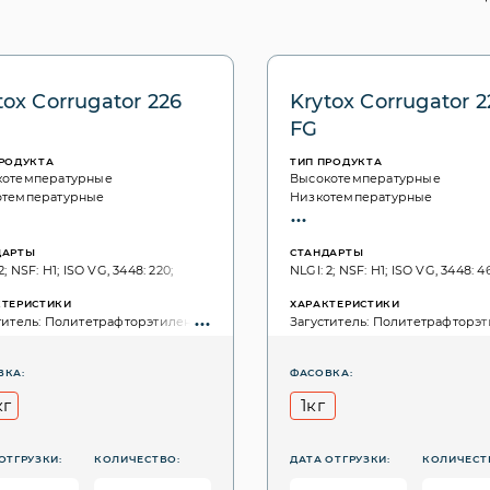
tox Corrugator 226
Krytox Corrugator 2
FG
ПРОДУКТА
ТИП ПРОДУКТА
котемпературные
Высокотемпературные
отемпературные
Низкотемпературные
ДАРТЫ
СТАНДАРТЫ
2; NSF: H1; ISO VG, 3448: 220;
NLGI: 2; NSF: H1; ISO VG, 3448: 4
КТЕРИСТИКИ
ХАРАКТЕРИСТИКИ
титель: Политетрафторэтилен (PTFE);
Загуститель: Политетрафторэт
ВКА:
ФАСОВКА:
кг
1кг
ОТГРУЗКИ:
КОЛИЧЕСТВО:
ДАТА ОТГРУЗКИ:
КОЛИЧЕСТ