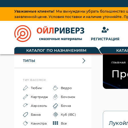
Уважаемые клиенты!
Мы вынуждены убрать большинство це
заявленной цене. Условия поставки и наличие уточняйте. 
РЕГИСТРАЦИЯ
КАТАЛОГ ПО НАЗНАЧЕНИЯМ
КАТА
ТИПЫ
ГЛАВНАЯ
Пр
ТИП ФАСОВКИ:
Тюбик
Ведро
Картридж
Бочонок
Аэрозоль
Бочка
Банка
Куб (IBC)
Лукой
Канистра
Все