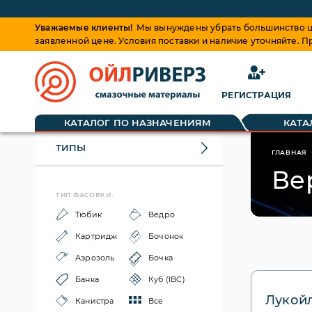
Уважаемые клиенты!
Мы вынуждены убрать большинство це
заявленной цене. Условия поставки и наличие уточняйте. 
РЕГИСТРАЦИЯ
КАТАЛОГ ПО НАЗНАЧЕНИЯМ
КАТА
ТИПЫ
ГЛАВНАЯ
Ве
ТИП ФАСОВКИ:
Тюбик
Ведро
Картридж
Бочонок
Аэрозоль
Бочка
Банка
Куб (IBC)
Лукойл
Канистра
Все