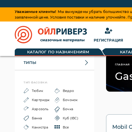
Уважаемые клиенты!
Мы вынуждены убрать большинство це
заявленной цене. Условия поставки и наличие уточняйте. 
РЕГИСТРАЦИЯ
КАТАЛОГ ПО НАЗНАЧЕНИЯМ
КАТА
ТИПЫ
ГЛАВНАЯ
Ga
ТИП ФАСОВКИ:
Тюбик
Ведро
Картридж
Бочонок
Аэрозоль
Бочка
Банка
Куб (IBC)
Mobil 
Канистра
Все