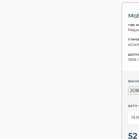
Mob
ТИП 
Реду
СТАН
AGMA: 
ДОПУ
SEW; 
ФАСО
208
ДАТА 
52