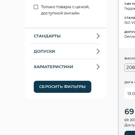
ТИП 
Только товары с ценой,
Гидр
доступной онлайн
СТАН
ISO VG
ДОПУ
СТАНДАРТЫ
Denis
ДОПУСКИ
ФАСО
ХАРАКТЕРИСТИКИ
208
ДАТА 
СБРОСИТЬ ФИЛЬТРЫ
69
69 20
Досту