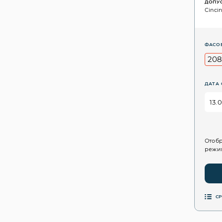
ДОПУ
Cincin
ФАСО
208
ДАТА 
Отобр
режим
С