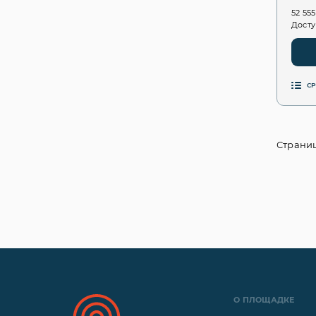
52 55
Досту
С
Страниц
О ПЛОЩАДКЕ