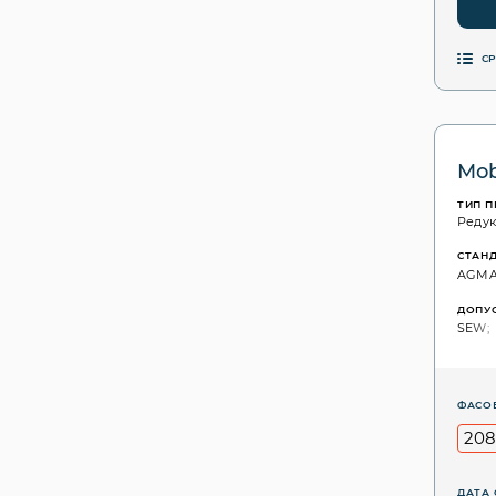
С
Mob
ТИП 
Реду
СТАН
AGMA: 
ДОПУ
SEW;
ФАСО
208
ДАТА 