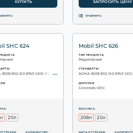
КУПИТЬ
ЗАПРОСИТЬ ЦЕНУ
РАВНИТЬ
СРАВНИТЬ
il SHC 624
Mobil SHC 626
ПРОДУКТА
ТИП ПРОДУКТА
кторные
Редукторные
ДАРТЫ
СТАНДАРТЫ
9005-E02; ISO 6743: CKB; ISO VG, 3448: 32;
AGMA: 9005-E02; ISO 6743: CKD; 
СКИ
ДОПУСКИ
Cincinnati; SEW;
ВКА:
ФАСОВКА:
л
20л
208л
20л
ОТГРУЗКИ:
КОЛИЧЕСТВО:
ДАТА ОТГРУЗКИ:
КОЛИЧЕСТ