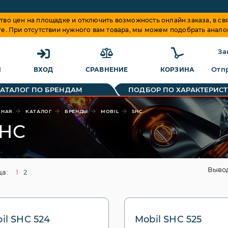
о цен на площадке и отключить возможность онлайн заказа, в свя
те. При отсутствии нужного вам товара, мы можем подобрать анало
За
Отпр
Я
ВХОД
СРАВНЕНИЕ
КОРЗИНА
КАТАЛОГ ПО БРЕНДАМ
ПОДБОР ПО ХАРАКТЕРИС
ВНАЯ
КАТАЛОГ
БРЕНДЫ
MOBIL
SHC
HC
Выво
а:
1
2
il SHC 524
Mobil SHC 525