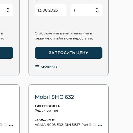
 в
Отображение цены и наличия в
пно
режиме онлайн пока недоступно
ЗАПРОСИТЬ ЦЕНУ
СРАВНИТЬ
Mobil SHC 632
ТИП ПРОДУКТА
Редукторные
СТАНДАРТЫ
3: CLP; ISO 6743: CKD; ISO VG, 3448: 220;
AGMA: 9005-E02; DIN 51517: Part 3: CLP; ISO 6743: CKD; ISO 