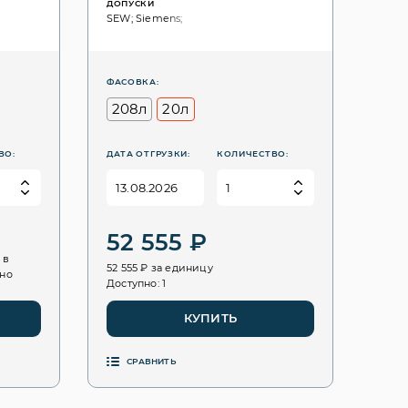
ДОПУСКИ
SEW; Siemens;
ФАСОВКА:
208л
20л
ВО:
ДАТА ОТГРУЗКИ:
КОЛИЧЕСТВО:
52 555 ₽
 в
52 555 ₽ за единицу
пно
Доступно: 1
КУПИТЬ
СРАВНИТЬ