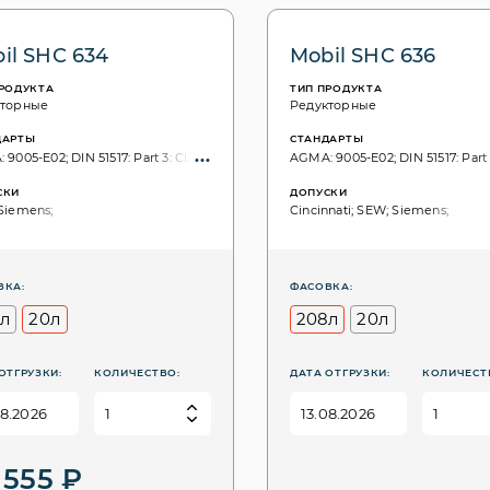
il SHC 634
Mobil SHC 636
ПРОДУКТА
ТИП ПРОДУКТА
кторные
Редукторные
ДАРТЫ
СТАНДАРТЫ
9005-E02; DIN 51517: Part 3: CLP; ISO 6743: CKD; ISO VG, 3448: 460;
AGMA: 9005-E02; DIN 51517: Part 
СКИ
ДОПУСКИ
Siemens;
Cincinnati; SEW; Siemens;
ВКА:
ФАСОВКА:
л
20л
208л
20л
ОТГРУЗКИ:
КОЛИЧЕСТВО:
ДАТА ОТГРУЗКИ:
КОЛИЧЕСТ
 555 ₽