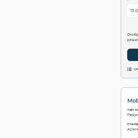
Отобр
режим
С
Mob
ТИП 
Реду
СТАН
AGMA: 