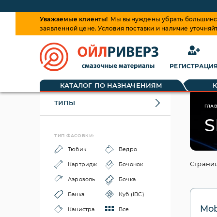
Уважаемые клиенты!
Мы вынуждены убрать большинств
заявленной цене. Условия поставки и наличие уточняй
РЕГИСТРАЦИ
КАТАЛОГ ПО НАЗНАЧЕНИЯМ
ТИПЫ
ГЛА
S
ТИП ФАСОВКИ:
Тюбик
Ведро
Страниц
Картридж
Бочонок
Аэрозоль
Бочка
Банка
Куб (IBC)
Mob
Канистра
Все