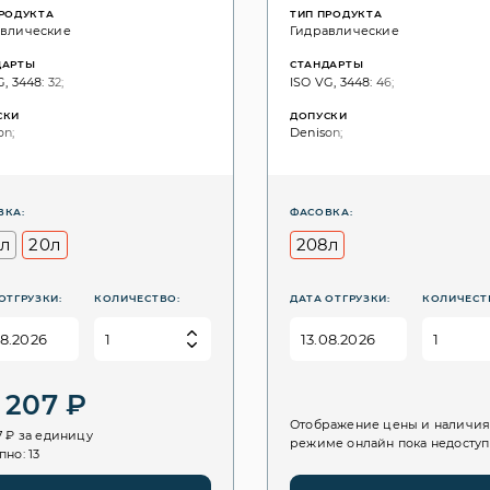
ПРОДУКТА
ТИП ПРОДУКТА
авлические
Гидравлические
ДАРТЫ
СТАНДАРТЫ
, 3448: 32;
ISO VG, 3448: 46;
СКИ
ДОПУСКИ
on;
Denison;
ВКА:
ФАСОВКА:
л
20л
208л
ОТГРУЗКИ:
КОЛИЧЕСТВО:
ДАТА ОТГРУЗКИ:
КОЛИЧЕСТ
 207 ₽
Отображение цены и наличия
7 ₽ за единицу
режиме онлайн пока недосту
пно: 13