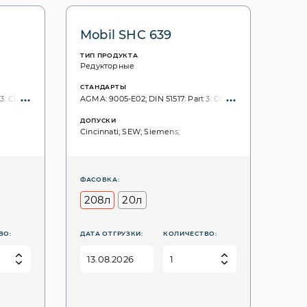
Mobil SHC 639
ТИП ПРОДУКТА
Редукторные
СТАНДАРТЫ
3: CLP; ISO 6743: CKD; ISO VG, 3448: 680;
AGMA: 9005-E02; DIN 51517: Part 3: CLP; ISO 6743: CKD; ISO 
ДОПУСКИ
Cincinnati; SEW; Siemens;
ФАСОВКА:
208л
20л
ВО:
ДАТА ОТГРУЗКИ:
КОЛИЧЕСТВО: