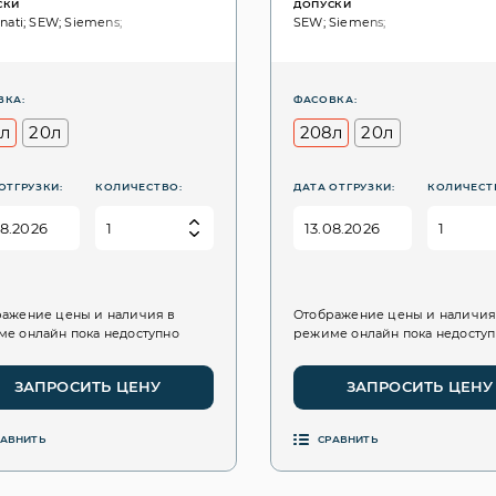
СКИ
ДОПУСКИ
nati; SEW; Siemens;
SEW; Siemens;
ВКА:
ФАСОВКА:
л
20л
208л
20л
ОТГРУЗКИ:
КОЛИЧЕСТВО:
ДАТА ОТГРУЗКИ:
КОЛИЧЕСТ
ажение цены и наличия в
Отображение цены и наличия
е онлайн пока недоступно
режиме онлайн пока недосту
ЗАПРОСИТЬ ЦЕНУ
ЗАПРОСИТЬ ЦЕНУ
РАВНИТЬ
СРАВНИТЬ