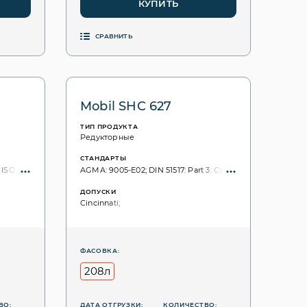
КУПИТЬ
СРАВНИТЬ
Mobil SHC 627
ТИП ПРОДУКТА
Редукторные
СТАНДАРТЫ
ISO VG, 3448: 68;
AGMA: 9005-E02; DIN 51517: Part 3: CLP; ISO 6743: CKD; ISO 
ДОПУСКИ
Cincinnati;
ФАСОВКА:
208л
ВО:
ДАТА ОТГРУЗКИ:
КОЛИЧЕСТВО: