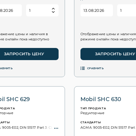
ажение цены и наличия в
Отображение цены и наличия
е онлайн пока недоступно
режиме онлайн пока недосту
ЗАПРОСИТЬ ЦЕНУ
ЗАПРОСИТЬ ЦЕНУ
РАВНИТЬ
СРАВНИТЬ
il SHC 629
Mobil SHC 630
ПРОДУКТА
ТИП ПРОДУКТА
кторные
Редукторные
ДАРТЫ
СТАНДАРТЫ
9005-E02; DIN 51517: Part 3: CLP; ISO 6743: CKD; ISO VG, 3448: 150;
AGMA: 9005-E02; DIN 51517: Part 