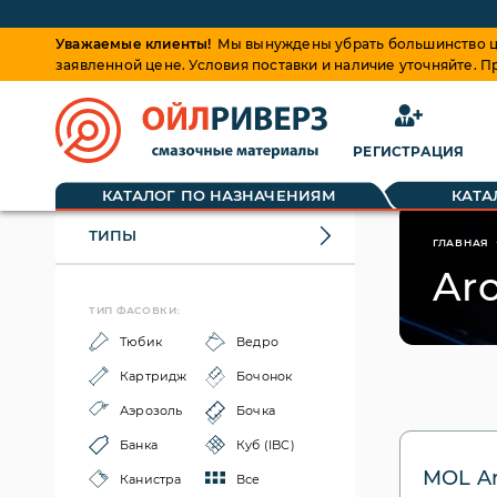
Уважаемые клиенты!
Мы вынуждены убрать большинство це
заявленной цене. Условия поставки и наличие уточняйте. 
РЕГИСТРАЦИЯ
КАТАЛОГ ПО НАЗНАЧЕНИЯМ
КАТА
ТИПЫ
ГЛАВНАЯ
Aro
ТИП ФАСОВКИ:
Тюбик
Ведро
Картридж
Бочонок
Аэрозоль
Бочка
Банка
Куб (IBC)
MOL Ar
Канистра
Все