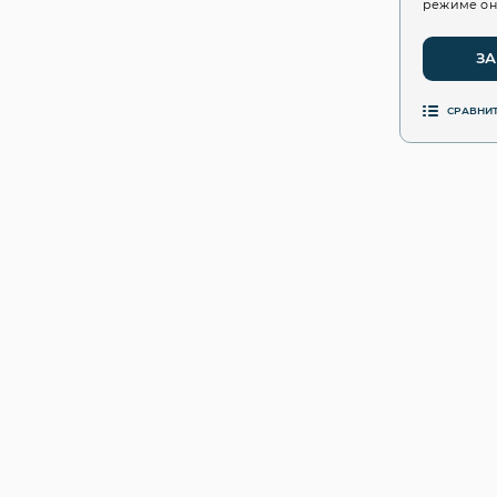
режиме он
ЗА
СРАВНИ