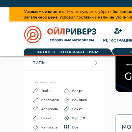
Уважаемые клиенты!
Мы вынуждены убрать большинств
заявленной цене. Условия поставки и наличие уточняй
РЕГИСТРАЦИ
КАТАЛОГ ПО НАЗНАЧЕНИЯМ
ТИПЫ
ГЛА
G
ТИП ФАСОВКИ:
Тюбик
Ведро
Картридж
Бочонок
Аэрозоль
Бочка
Банка
Куб (IBC)
MOL
Канистра
Все