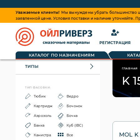
Уважаемые клиенты!
Мы вынуждены убрать большинство це
заявленной цене. Условия поставки и наличие уточняйте. 
РЕГИСТРАЦИЯ
КАТАЛОГ ПО НАЗНАЧЕНИЯМ
КАТА
ТИПЫ
ГЛАВНАЯ
K 1
ТИП ФАСОВКИ:
Тюбик
Ведро
Картридж
Бочонок
Аэрозоль
Бочка
Банка
Куб (IBC)
MOL K 
Канистра
Все