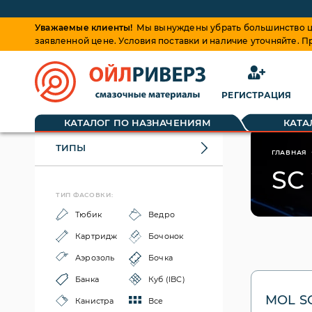
Уважаемые клиенты!
Мы вынуждены убрать большинство це
заявленной цене. Условия поставки и наличие уточняйте. 
РЕГИСТРАЦИЯ
КАТАЛОГ ПО НАЗНАЧЕНИЯМ
КАТА
ТИПЫ
ГЛАВНАЯ
SC
ТИП ФАСОВКИ:
Тюбик
Ведро
Картридж
Бочонок
Аэрозоль
Бочка
Банка
Куб (IBC)
MOL S
Канистра
Все