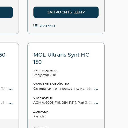
ЗАПРОСИТЬ ЦЕНУ
СРАВНИТЬ
60
MOL Ultrans Synt HC
150
ТИП ПРОДУКТА
Редукторные
ОСНОВНЫЕ СВОЙСТВА
ПАГ); синтетическое;
Основа: синтетическое; полиальфаолефины (ПАО); Сост
СТАНДАРТЫ
t 3: CLP PG; ISO VG, 3448: 460;
AGMA: 9005-F16; DIN 51517: Part 3: CLP; ISO 6743: CKSMP; ISO
ДОПУСКИ
Flender