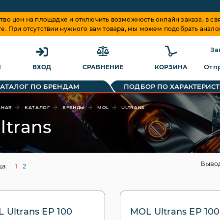
о цен на площадке и отключить возможность онлайн заказа, в свя
те. При отсутствии нужного вам товара, мы можем подобрать анало
За
Отпр
Я
ВХОД
СРАВНЕНИЕ
КОРЗИНА
КАТАЛОГ ПО БРЕНДАМ
ПОДБОР ПО ХАРАКТЕРИС
ВНАЯ
КАТАЛОГ
БРЕНДЫ
MOL
ULTRANS
ltrans
Выво
а:
1
2
 Ultrans EP 100
MOL Ultrans EP 10