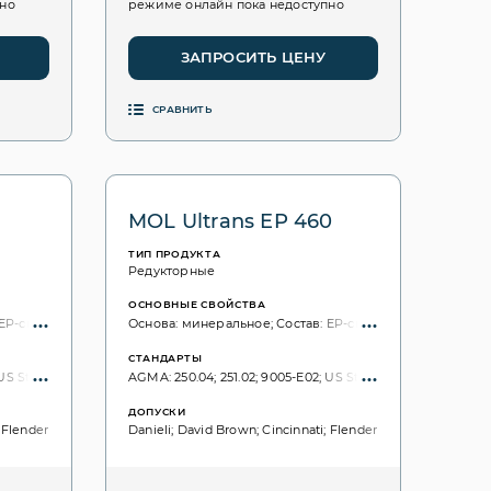
пно
режиме онлайн пока недоступно
ЗАПРОСИТЬ ЦЕНУ
СРАВНИТЬ
0
MOL Ultrans EP 460
ТИП ПРОДУКТА
Редукторные
ОСНОВНЫЕ СВОЙСТВА
EP-свойства; без хлора;
Основа: минеральное; Состав: EP-свойства; без хлора;
СТАНДАРТЫ
: 12925-1; ISO VG, 3448: 220;
S Steel: 224; DIN 51517: Part 3: CLP; ISO 6743: CKD; ISO: 12925-1; ISO VG, 3448: 320
AGMA: 250.04; 251.02; 9005-E02; US Steel: 224; DIN 51517: Par
ДОПУСКИ
 Flender
Danieli; David Brown; Cincinnati; Flender