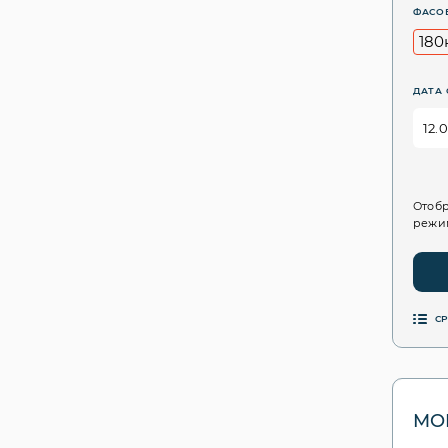
ФАСО
180
ДАТА 
Отобр
режим
С
MOL