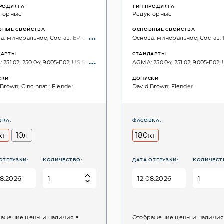
ПРОДУКТА
ТИП ПРОДУКТА
кторные
Редукторные
ВНЫЕ СВОЙСТВА
ОСНОВНЫЕ СВОЙСТВА
а: минеральное; Состав: EP-свойства; без хлора;
Основа: минеральное; Состав: 
ДАРТЫ
СТАНДАРТЫ
251.02; 250.04; 9005-E02; US Steel: 224; DIN 51517: Part 3: CLP; ISO 6743: CKD; ISO
AGMA: 250.04; 251.02; 9005-E02; U
СКИ
ДОПУСКИ
Brown; Cincinnati; Flender
David Brown; Flender
ВКА:
ФАСОВКА:
кг
10л
180кг
ОТГРУЗКИ:
КОЛИЧЕСТВО:
ДАТА ОТГРУЗКИ:
КОЛИЧЕСТ
ажение цены и наличия в
Отображение цены и наличия