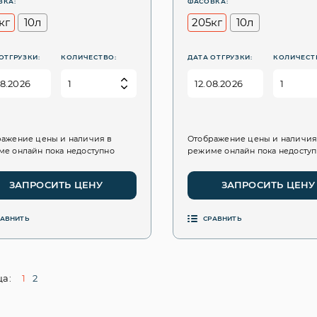
ВКА:
ФАСОВКА:
кг
10л
205кг
10л
ОТГРУЗКИ:
КОЛИЧЕСТВО:
ДАТА ОТГРУЗКИ:
КОЛИЧЕСТ
ажение цены и наличия в
Отображение цены и наличия
е онлайн пока недоступно
режиме онлайн пока недосту
ЗАПРОСИТЬ ЦЕНУ
ЗАПРОСИТЬ ЦЕНУ
РАВНИТЬ
СРАВНИТЬ
а:
1
2