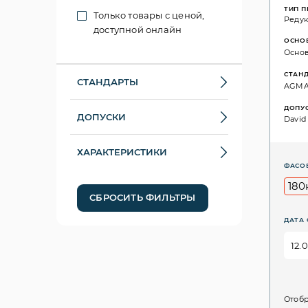
ТИП 
Только товары с ценой,
Реду
доступной онлайн
ОСНО
Основ
СТАН
СТАНДАРТЫ
AGMA: 
ДОПУ
ДОПУСКИ
David 
ХАРАКТЕРИСТИКИ
ФАСО
180
СБРОСИТЬ ФИЛЬТРЫ
ДАТА 
Отобр