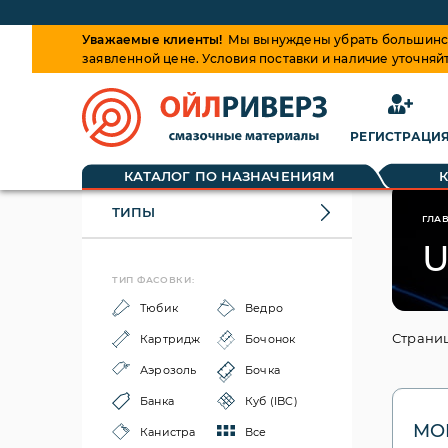
Уважаемые клиенты!
Мы вынуждены убрать большинств
заявленной цене. Условия поставки и наличие уточняй
РЕГИСТРАЦИ
КАТАЛОГ ПО НАЗНАЧЕНИЯМ
ТИПЫ
ГЛА
U
ТИП ФАСОВКИ:
Тюбик
Ведро
Страниц
Картридж
Бочонок
Аэрозоль
Бочка
Банка
Куб (IBC)
MOL
Канистра
Все