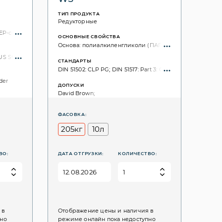
ТИП ПРОДУКТА
Редукторные
EP-свойства; без хлора;
ОСНОВНЫЕ СВОЙСТВА
Основа: полиалкиленгликоли (ПАГ); синтетическое;
: 12925-1; ISO VG, 3448: 68;
S Steel: 224; DIN 51517: Part 3: CLP; ISO 6743: CKD; ISO: 12925-1; ISO VG, 3448: 68
СТАНДАРТЫ
DIN 51502: CLP PG; DIN 51517: Part 3: CLP PG; ISO VG, 3448: 
der
ДОПУСКИ
David Brown;
ФАСОВКА:
205кг
10л
ВО:
ДАТА ОТГРУЗКИ:
КОЛИЧЕСТВО:
 в
Отображение цены и наличия в
пно
режиме онлайн пока недоступно