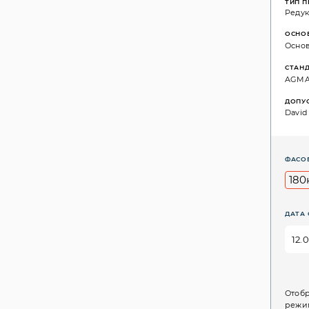
ТИП 
Реду
ОСНО
Основ
СТАН
AGMA: 
ДОПУ
David 
ФАСО
180
ДАТА 
Отобр
режим