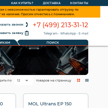
КАК КУПИТЬ?
ДОСТАВКА
КОНТАКТЫ
зи с невозможностью гарантировать отгрузку по
г из наличия. Просим отнестись с пониманием.
+7 (499) 213-31-12
казать звонок
авить заявку
Telegram
•
WhatsApp
•
E-mail
ТИКАМ
ПОИСК
дить по
товаров на страницу
00
MOL Ultrans EP 150