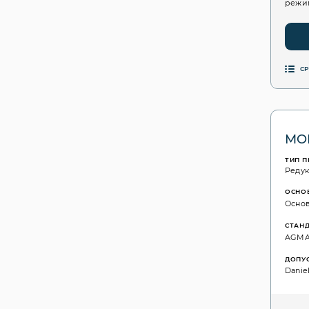
режим
С
MOL
ТИП 
Реду
ОСНО
Основ
СТАН
AGMA: 
ДОПУ
Daniel