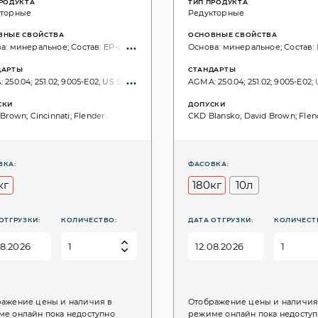
ПРОДУКТА
ТИП ПРОДУКТА
кторные
Редукторные
ВНЫЕ СВОЙСТВА
ОСНОВНЫЕ СВОЙСТВА
а: минеральное; Состав: EP-свойства; без хлора;
Основа: минеральное; Состав: 
ДАРТЫ
СТАНДАРТЫ
250.04; 251.02; 9005-E02; US Steel: 224; DIN 51517: Part 3: CLP; ISO 6743: CKD; ISO
AGMA: 250.04; 251.02; 9005-E02; U
СКИ
ДОПУСКИ
Brown; Cincinnati; Flender
CKD Blansko; David Brown; Flen
ВКА:
ФАСОВКА:
кг
180кг
10л
ОТГРУЗКИ:
КОЛИЧЕСТВО:
ДАТА ОТГРУЗКИ:
КОЛИЧЕСТ
ажение цены и наличия в
Отображение цены и наличия
е онлайн пока недоступно
режиме онлайн пока недосту