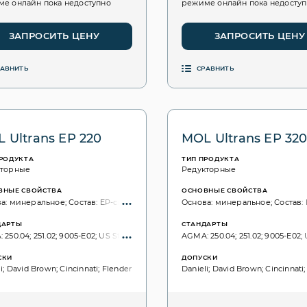
е онлайн пока недоступно
режиме онлайн пока недосту
ЗАПРОСИТЬ ЦЕНУ
ЗАПРОСИТЬ ЦЕНУ
РАВНИТЬ
СРАВНИТЬ
 Ultrans EP 220
MOL Ultrans EP 32
ПРОДУКТА
ТИП ПРОДУКТА
кторные
Редукторные
ВНЫЕ СВОЙСТВА
ОСНОВНЫЕ СВОЙСТВА
а: минеральное; Состав: EP-свойства; без хлора;
Основа: минеральное; Состав: 
ДАРТЫ
СТАНДАРТЫ
250.04; 251.02; 9005-E02; US Steel: 224; DIN 51517: Part 3: CLP; ISO 6743: CKD; ISO
AGMA: 250.04; 251.02; 9005-E02; U
СКИ
ДОПУСКИ
i; David Brown; Cincinnati; Flender
Danieli; David Brown; Cincinnati;