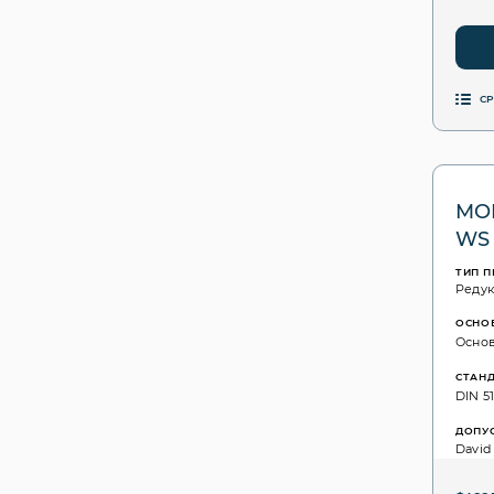
С
MOL
WS
ТИП 
Реду
ОСНО
Основ
СТАН
DIN 51
ДОПУ
David