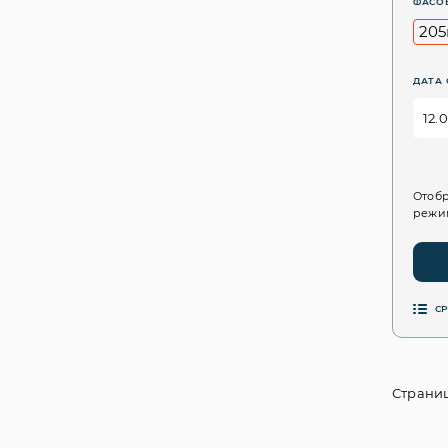
ФАСО
205
ДАТА 
Отобр
режим
С
Страниц