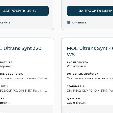
ЗАПРОСИТЬ ЦЕНУ
ЗАПРОСИТЬ ЦЕНУ
РАВНИТЬ
СРАВНИТЬ
 Ultrans Synt 320
MOL Ultrans Synt 4
WS
ПРОДУКТА
ТИП ПРОДУКТА
кторные
Редукторные
ВНЫЕ СВОЙСТВА
ОСНОВНЫЕ СВОЙСТВА
а: полиалкиленгликоли (ПАГ); синтетическое;
Основа: полиалкиленгликоли (
ДАРТЫ
СТАНДАРТЫ
502: CLP PG; DIN 51517: Part 3: CLP PG; ISO VG, 3448: 320;
DIN 51502: CLP PG; DIN 51517: Par
СКИ
ДОПУСКИ
 Brown;
David Brown;