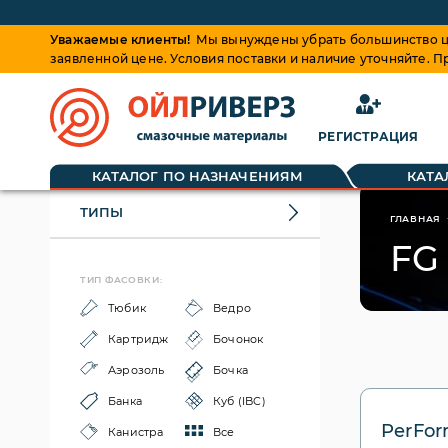
Уважаемые клиенты!
Мы вынуждены убрать большинство це
заявленной цене. Условия поставки и наличие уточняйте. 
РЕГИСТРАЦИЯ
КАТАЛОГ ПО НАЗНАЧЕНИЯМ
КАТА
ТИПЫ
ГЛАВНАЯ
FG
ТИП ФАСОВКИ:
Тюбик
Ведро
Картридж
Бочонок
Аэрозоль
Бочка
Банка
Куб (IBC)
PerFor
Канистра
Все