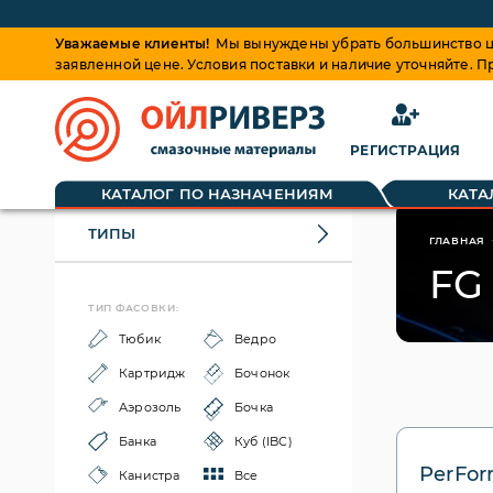
Уважаемые клиенты!
Мы вынуждены убрать большинство це
заявленной цене. Условия поставки и наличие уточняйте. 
РЕГИСТРАЦИЯ
КАТАЛОГ ПО НАЗНАЧЕНИЯМ
КАТА
ТИПЫ
ГЛАВНАЯ
FG 
ТИП ФАСОВКИ:
Тюбик
Ведро
Картридж
Бочонок
Аэрозоль
Бочка
Банка
Куб (IBC)
PerFor
Канистра
Все