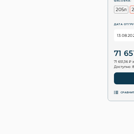
ФАСОВКА:
205л
ДАТА ОТГРУ
71 65
71 651,36 ₽
Доступно: 
СРАВНИ