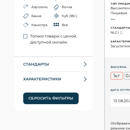
ТИП ПРОДУ
Аэрозоль
Бочка
Высокотем
Пищевые
Банка
Куб (IBC)
Канистра
Все
СТАНДАРТ
NLGI: 2;
Только товары с ценой,
ХАРАКТЕРИ
доступной онлайн
Загустител
СТАНДАРТЫ
ФАСОВКА:
1кг
0
ХАРАКТЕРИСТИКИ
ДАТА ОТГРУ
СБРОСИТЬ ФИЛЬТРЫ
Отображен
режиме он