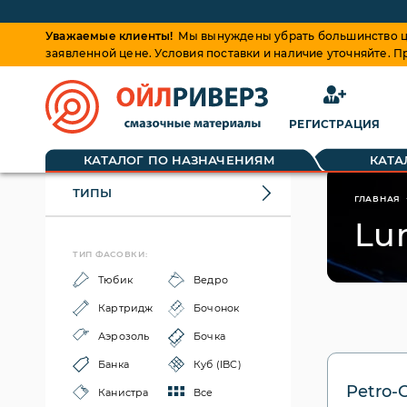
Уважаемые клиенты!
Мы вынуждены убрать большинство це
заявленной цене. Условия поставки и наличие уточняйте. 
РЕГИСТРАЦИЯ
КАТАЛОГ ПО НАЗНАЧЕНИЯМ
КАТА
ТИПЫ
ГЛАВНАЯ
Lu
ТИП ФАСОВКИ:
Тюбик
Ведро
Картридж
Бочонок
Аэрозоль
Бочка
Банка
Куб (IBC)
Petro-
Канистра
Все