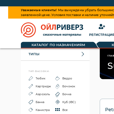
Уважаемые клиенты!
Мы вынуждены убрать большинств
заявленной цене. Условия поставки и наличие уточняй
РЕГИСТРАЦИ
КАТАЛОГ ПО НАЗНАЧЕНИЯМ
ТИПЫ
ГЛА
S
ТИП ФАСОВКИ:
Тюбик
Ведро
Картридж
Бочонок
Аэрозоль
Бочка
Банка
Куб (IBC)
Pet
Канистра
Все