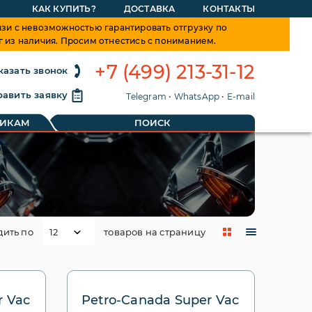
КАК КУПИТЬ?
ДОСТАВКА
КОНТАКТЫ
зи с невозможностью гарантировать отгрузку по
г из наличия. Просим отнестись с пониманием.
+7 (499) 213-31-12
казать звонок
авить заявку
Telegram
•
WhatsApp
•
E-mail
ТИКАМ
ПОИСК
дить по
товаров на страницу
r Vac
Petro-Canada Super Vac