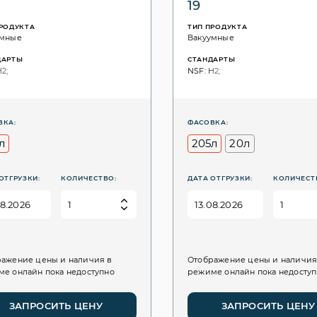
19
ПРОДУКТА
ТИП ПРОДУКТА
умные
Вакуумные
ДАРТЫ
СТАНДАРТЫ
2;
NSF: H2;
ВКА:
ФАСОВКА:
л
205л
20л
ОТГРУЗКИ:
КОЛИЧЕСТВО:
ДАТА ОТГРУЗКИ:
КОЛИЧЕСТ
ажение цены и наличия в
Отображение цены и наличия
е онлайн пока недоступно
режиме онлайн пока недосту
ЗАПРОСИТЬ ЦЕНУ
ЗАПРОСИТЬ ЦЕНУ