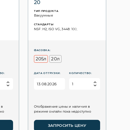
20
ТИП ПРОДУКТА
Вакуумные
СТАНДАРТЫ
NSF: H2; ISO VG, 3448: 100;
ФАСОВКА:
205л
20л
ВО:
ДАТА ОТГРУЗКИ:
КОЛИЧЕСТВО:
 в
Отображение цены и наличия в
пно
режиме онлайн пока недоступно
ЗАПРОСИТЬ ЦЕНУ