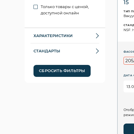
15
Только товары с ценой,
ТИП 
доступной онлайн
Ваку
СТАН
NSF: H
ХАРАКТЕРИСТИКИ
СТАНДАРТЫ
ФАСО
205
СБРОСИТЬ ФИЛЬТРЫ
ДАТА 
Отобр
режим