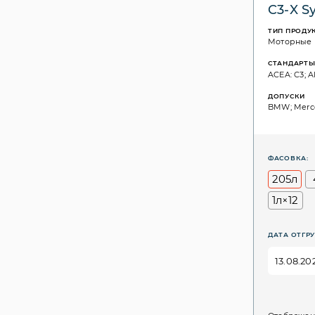
C3-X S
ТИП ПРОДУ
Моторные
СТАНДАРТ
ACEA: C3; A
ДОПУСКИ
BMW; Merce
ФАСОВКА:
205л
1л×12
ДАТА ОТГРУ