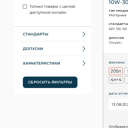
10W-3
Только товары с ценой,
ТИП ПРОДУ
доступной онлайн
Моторные
СТАНДАРТ
API: SN; SN
СТАНДАРТЫ
ДОПУСКИ
Chrysler;
ДОПУСКИ
ХАРАКТЕРИСТИКИ
ФАСОВКА:
205л
4л×4
СБРОСИТЬ ФИЛЬТРЫ
ДАТА ОТГРУ
Отображен