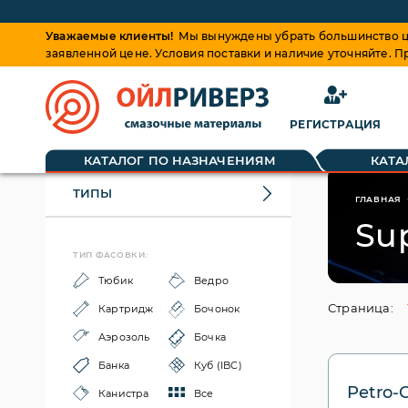
Уважаемые клиенты!
Мы вынуждены убрать большинство це
заявленной цене. Условия поставки и наличие уточняйте. 
РЕГИСТРАЦИЯ
КАТАЛОГ ПО НАЗНАЧЕНИЯМ
КАТА
ТИПЫ
ГЛАВНАЯ
Su
ТИП ФАСОВКИ:
Тюбик
Ведро
Страница:
Картридж
Бочонок
Аэрозоль
Бочка
Банка
Куб (IBC)
Petro-
Канистра
Все