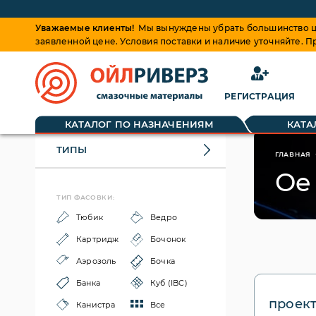
Уважаемые клиенты!
Мы вынуждены убрать большинство це
заявленной цене. Условия поставки и наличие уточняйте. 
РЕГИСТРАЦИЯ
КАТАЛОГ ПО НАЗНАЧЕНИЯМ
КАТА
ТИПЫ
ГЛАВНАЯ
Oe
ТИП ФАСОВКИ:
Тюбик
Ведро
Картридж
Бочонок
Аэрозоль
Бочка
Банка
Куб (IBC)
проек
Канистра
Все