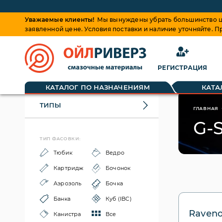
Уважаемые клиенты!
Мы вынуждены убрать большинство це
заявленной цене. Условия поставки и наличие уточняйте. 
РЕГИСТРАЦИЯ
КАТАЛОГ ПО НАЗНАЧЕНИЯМ
КАТА
ТИПЫ
ГЛАВНАЯ
G-S
ТИП ФАСОВКИ:
Тюбик
Ведро
Картридж
Бочонок
Аэрозоль
Бочка
Банка
Куб (IBC)
Raveno
Канистра
Все