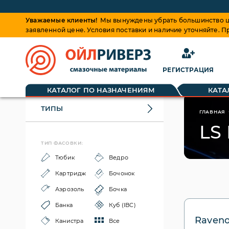
Уважаемые клиенты!
Мы вынуждены убрать большинство це
заявленной цене. Условия поставки и наличие уточняйте. 
РЕГИСТРАЦИЯ
КАТАЛОГ ПО НАЗНАЧЕНИЯМ
КАТА
ТИПЫ
ГЛАВНАЯ
LS 
ТИП ФАСОВКИ:
Тюбик
Ведро
Картридж
Бочонок
Аэрозоль
Бочка
Банка
Куб (IBC)
Ravenol
Канистра
Все