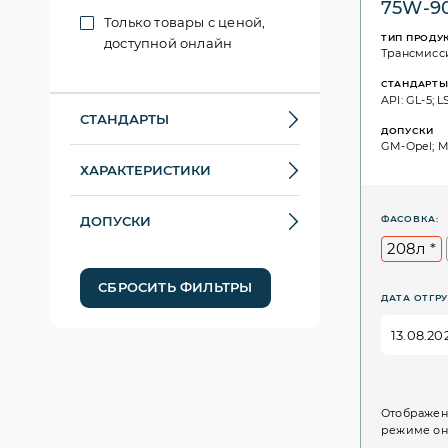
75W-9
Только товары с ценой,
ТИП ПРОДУ
доступной онлайн
Трансмисс
СТАНДАРТ
API: GL-5; 
СТАНДАРТЫ
ДОПУСКИ
GM-Opel; MI
ХАРАКТЕРИСТИКИ
ДОПУСКИ
ФАСОВКА:
208л *
СБРОСИТЬ ФИЛЬТРЫ
ДАТА ОТГРУ
Отображен
режиме он