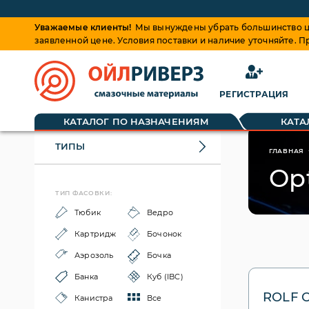
Уважаемые клиенты!
Мы вынуждены убрать большинство це
заявленной цене. Условия поставки и наличие уточняйте. 
РЕГИСТРАЦИЯ
КАТАЛОГ ПО НАЗНАЧЕНИЯМ
КАТА
ТИПЫ
ГЛАВНАЯ
Op
ТИП ФАСОВКИ:
Тюбик
Ведро
Картридж
Бочонок
Аэрозоль
Бочка
Банка
Куб (IBC)
ROLF O
Канистра
Все