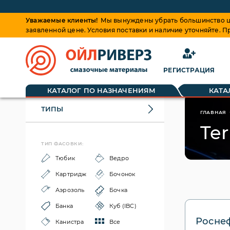
Уважаемые клиенты!
Мы вынуждены убрать большинство це
заявленной цене. Условия поставки и наличие уточняйте. 
РЕГИСТРАЦИЯ
КАТАЛОГ ПО НАЗНАЧЕНИЯМ
КАТА
ТИПЫ
ГЛАВНАЯ
Te
ТИП ФАСОВКИ:
Тюбик
Ведро
Картридж
Бочонок
Аэрозоль
Бочка
Банка
Куб (IBC)
Роснеф
Канистра
Все