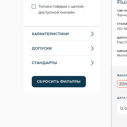
Flu
Только товары с ценой,
ТИП 
доступной онлайн
Торм
СТАН
ISO 49
ХАРАКТЕРИСТИКИ
ДОПУ
Fiat; 
ДОПУСКИ
ХАРА
Boilin
СТАНДАРТЫ
ФАСО
СБРОСИТЬ ФИЛЬТРЫ
20
ДАТА 