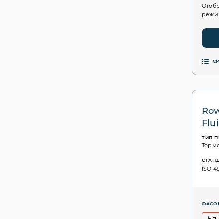
Отобр
режим
С
Row
Flu
ТИП 
Торм
СТАН
ISO 49
ФАСО
5л