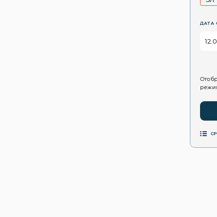
ДАТА 
Отобр
режим
С