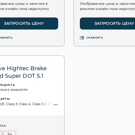
ажение цены и наличия в
Отображение цены и наличия
е онлайн пока недоступно
режиме онлайн пока недосту
ЗАПРОСИТЬ ЦЕНУ
ЗАПРОСИТЬ ЦЕНУ
РАВНИТЬ
СРАВНИТЬ
e Hightec Brake
id Super DOT 5.1
ПРОДУКТА
озные жидкости
ДАРТЫ
25: Class 3; Class 4; Class 5-1; JIS: K 2233 Class 3; K 2233 Class 4; K 2233 Class 5; SAE
ВКА:
1л