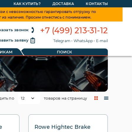
КАК КУПИТЬ?
ДОСТАВКА
КОНТАКТЫ
зи с невозможностью гарантировать отгрузку по
г из наличия. Просим отнестись с пониманием.
+7 (499) 213-31-12
казать звонок
авить заявку
Telegram
•
WhatsApp
•
E-mail
ТИКАМ
ПОИСК
дить по
товаров на страницу
e
Rowe Hightec Brake