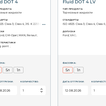
id DOT 4
Fluid DOT 4 LV
ПРОДУКТА
ТИП ПРОДУКТА
озные жидкости
Тормозные жидкости
ДАРТЫ
СТАНДАРТЫ
25: Class 3; Class 4; JIS: K 2233 Class 4; K 2233 Class 3; SAE: J1703; J1704;
ISO 4925: Class 3; Class 4; Class 6
СКИ
ДОПУСКИ
Ford; GM-Opel; MAN; Renault;
Ford; VAG;
КТЕРИСТИКИ
g point: ;
ВКА:
ФАСОВКА:
л
5л
1л
5л
1л
ОТГРУЗКИ:
КОЛИЧЕСТВО:
ДАТА ОТГРУЗКИ:
КОЛИЧЕСТ