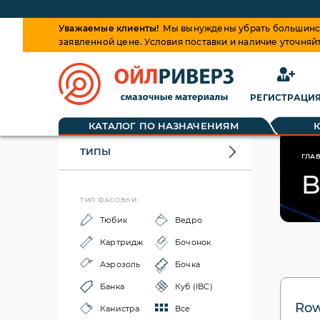
Уважаемые клиенты!
Мы вынуждены убрать большинств
заявленной цене. Условия поставки и наличие уточняй
РЕГИСТРАЦИ
КАТАЛОГ ПО НАЗНАЧЕНИЯМ
ТИПЫ
ГЛА
B
ТИП ФАСОВКИ:
Тюбик
Ведро
Картридж
Бочонок
Аэрозоль
Бочка
Банка
Куб (IBC)
Row
Канистра
Все