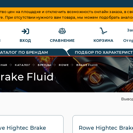
о цен на площадке и отключить возможность онлайн заказа, в свя
те. При отсутствии нужного вам товара, мы можем подобрать анало
За
Отпр
Я
ВХОД
СРАВНЕНИЕ
КОРЗИНА
КАТАЛОГ ПО БРЕНДАМ
ПОДБОР ПО ХАРАКТЕРИС
ВНАЯ
КАТАЛОГ
БРЕНДЫ
ROWE
BRAKE FLUID
rake Fluid
Выво
e Hightec Brake
Rowe Hightec Brak